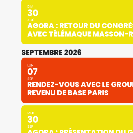
DIM
30
AOÛ
AGORA : RETOUR DU CONGRÈS
AVEC TÉLÉMAQUE MASSON-R
SEPTEMBRE 2026
LUN
07
SEP
RENDEZ-VOUS AVEC LE GROU
REVENU DE BASE PARIS
MER
30
SEP
AGORA : PRÉSENTATION DU 