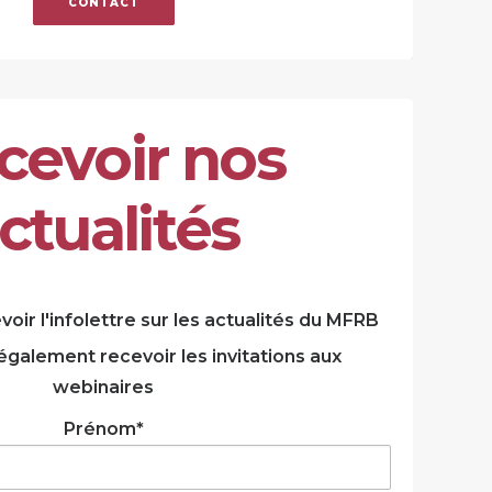
CONTACT
c
e
v
o
i
r
n
o
s
c
t
u
a
l
i
t
é
s
oir l'infolettre sur les actualités du MFRB
également recevoir les invitations aux
webinaires
Prénom*