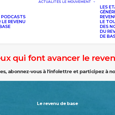
ACTUALITÉS
LE MOUVEMENT
LES E
GÉNÉR
S PODCASTS
REVEN
 LE REVENU
LE TO
BASE
DES N
DU RE
DE BA
eux qui font avancer le reve
les, abonnez-vous à l'infolettre et p
articipez à 
Le revenu de base