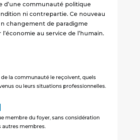
e d’une communauté politique
ndition ni contrepartie. Ce nouveau
à un changement de paradigme
SE HISTOIRE DU GROUPE
ADH
r l’économie au service de l’humain.
LLE
UNE
HAU
16 juillet
de la communauté le reçoivent, quels
venus ou leurs situations professionnelles.
l
que membre du foyer, sans considération
s autres membres.