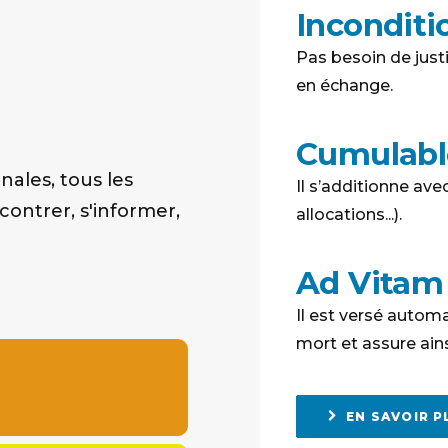
Inconditi
Pas besoin de justi
en échange.
Cumulabl
nales, tous les
Il s’additionne ave
ontrer, s'informer,
allocations...).
Ad Vitam
Il est versé autom
mort et assure ainsi
EN SAVOIR P