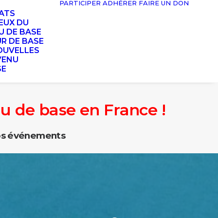
PARTICIPER
ADHÉRER
FAIRE UN DON
TATS
EUX DU
U DE BASE
UR DE BASE
OUVELLES
VENU
SE
nu de base en France !
nos événements