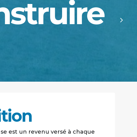
nstruire
ition
se est un revenu versé à chaque