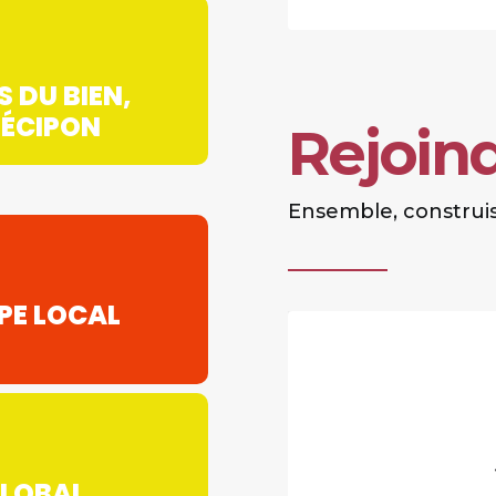
 DU BIEN,
ÉCIPON
Rejoin
Ensemble, construis
PE LOCAL
GLOBAL