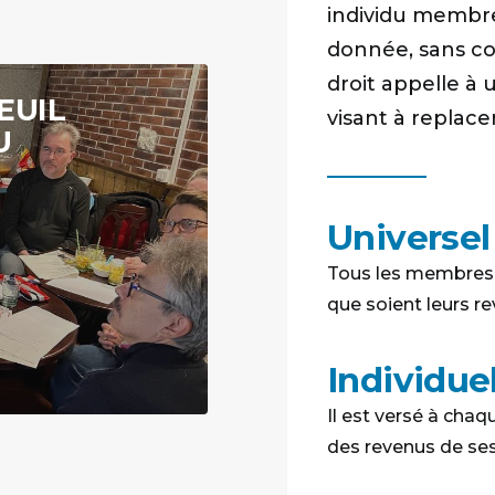
individu membr
donnée, sans co
droit appelle 
ORIQUE ET
LA FABULEU
visant à replace
URS FRONTS
LOCAL DE LI
20 juillet 2026
Universel
Tous les membres 
que soient leurs re
Individue
Il est versé à cha
des revenus de se