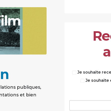
film
R
e
a
on
Je souhaite recev
Je souhaite 
elations publiques,
tations et bien