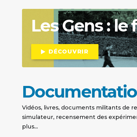
Les
Gens
:
le 
DÉCOUVRIR
Documentati
Vidéos, livres, documents militants de r
simulateur, recensement des expérimen
plus...