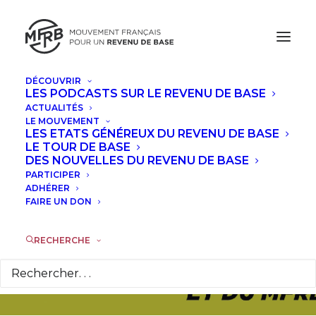
DÉCOUVRIR
LES PODCASTS SUR LE REVENU DE BASE
ACTUALITÉS
LE MOUVEMENT
Replay : agora sur le
LES ETATS GÉNÉREUX DU REVENU DE BASE
LE TOUR DE BASE
thème "Les bases du
DES NOUVELLES DU REVENU DE BASE
PARTICIPER
revenu de base (et
ADHÉRER
FAIRE UN DON
du MFRB)"
RECHERCHE
9 SEPTEMBRE 2024
|
DANS
ACTUALITÉS
|
PAR
LA
RÉDACTION