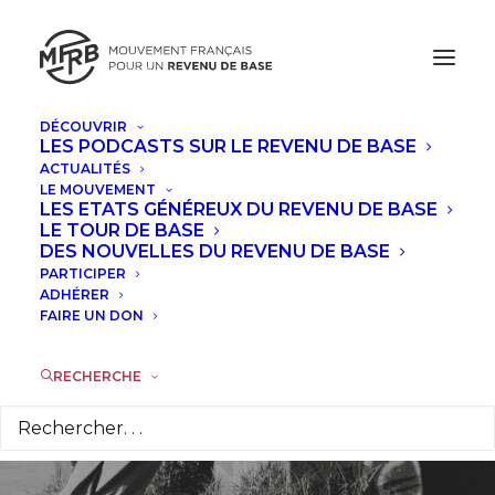
DÉCOUVRIR
LES PODCASTS SUR LE REVENU DE BASE
ACTUALITÉS
Le MFRB apporte
LE MOUVEMENT
LES ETATS GÉNÉREUX DU REVENU DE BASE
son soutien au
LE TOUR DE BASE
DES NOUVELLES DU REVENU DE BASE
PARTICIPER
premier bilan des
ADHÉRER
FAIRE UN DON
expérimentations
RSA
RECHERCHE
14 OCTOBRE 2024
|
DANS
ACTUALITÉS
,
À LA UNE
|
PAR
LA
RÉDACTION