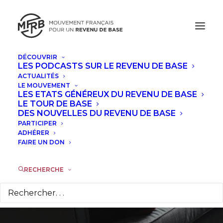
DÉCOUVRIR
LES PODCASTS SUR LE REVENU DE BASE
ACTUALITÉS
Chronique du livre
LE MOUVEMENT
LES ETATS GÉNÉREUX DU REVENU DE BASE
de Lydie Salvayre
LE TOUR DE BASE
DES NOUVELLES DU REVENU DE BASE
PARTICIPER
""Depuis toujours
ADHÉRER
FAIRE UN DON
nous aimons les
dimanches"
RECHERCHE
13 SEPTEMBRE 2024
|
DANS
À LA UNE
|
PAR
ALAIN
VÉRONÈSE