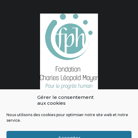
Gérer le consentement
aux cookies
Nous utilisons des cookies pour optimiser notre site web et notre
service.
L'intégralité des contenus de ce site sont publiés sous licence
Crédits & Mentions Légales
|
Politique de confidentialité
|
Règles
Accepter