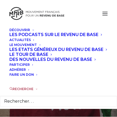
DÉCOUVRIR
LES PODCASTS SUR LE REVENU DE BASE
ACTUALITÉS
LE MOUVEMENT
« Le travail est mort
LES ETATS GÉNÉREUX DU REVENU DE BASE
LE TOUR DE BASE
» (épisode 10) :
DES NOUVELLES DU REVENU DE BASE
PARTICIPER
L'utopie ou le
ADHÉRER
FAIRE UN DON
désastre
RECHERCHE
21 JUIN 2024
|
DANS
ACTUALITÉS
,
À LA UNE
|
PAR
ALAIN
VÉRONÈSE