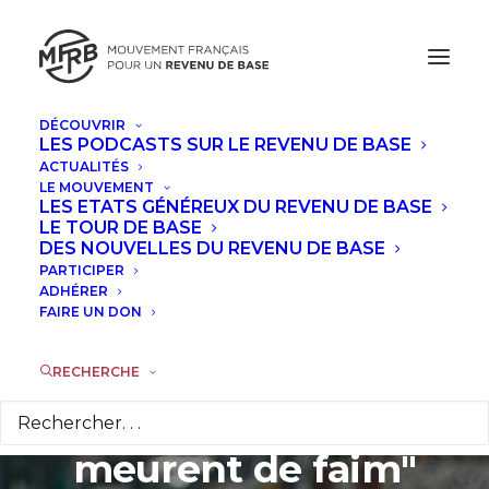
DÉCOUVRIR
LES PODCASTS SUR LE REVENU DE BASE
ACTUALITÉS
"Je suis pour une
LE MOUVEMENT
LES ETATS GÉNÉREUX DU REVENU DE BASE
justice sociale où
LE TOUR DE BASE
DES NOUVELLES DU REVENU DE BASE
PARTICIPER
certains ne
ADHÉRER
FAIRE UN DON
gagneraient pas des
milliards pendant
RECHERCHE
que d'autres
meurent de faim"