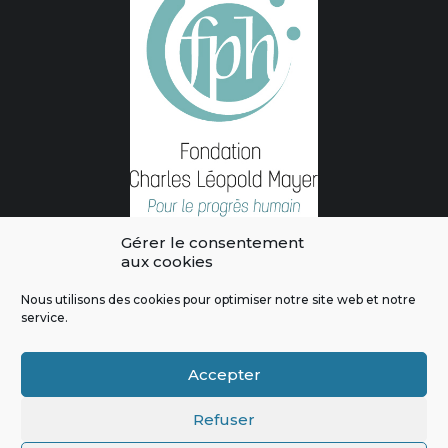
Gérer le consentement
aux cookies
Nous utilisons des cookies pour optimiser notre site web et notre
service.
L'intégralité des contenus de ce site sont publiés sous licence
Crédits & Mentions Légales
|
Politique de confidentialité
|
Règles
Accepter
de modération
|
Contactez-nous
|
Signaler un bug
Refuser