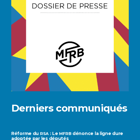
Derniers communiqués
Réforme du
: Le
dénonce la ligne dure
RSA
MFRB
adoptée par les députés