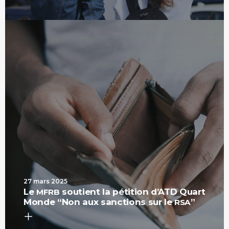
27 mars 2025
Le
soutient la pétition d’ATD Quart
MFRB
Monde “Non aux sanctions sur le
”
RSA