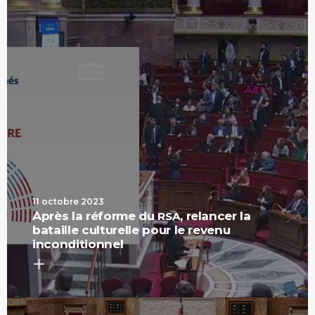
11 octobre 2023
Après la réforme du
, relancer la
RSA
bataille culturelle pour le revenu
inconditionnel