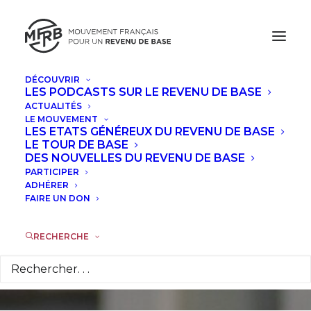
DÉCOUVRIR
LES PODCASTS SUR LE REVENU DE BASE
ACTUALITÉS
LE MOUVEMENT
LES ETATS GÉNÉREUX DU REVENU DE BASE
Retours sur la
LE TOUR DE BASE
DES NOUVELLES DU REVENU DE BASE
journée de coalition
PARTICIPER
ADHÉRER
FAIRE UN DON
RSA le 27 mars 2026
RECHERCHE
1 AVRIL 2026
|
DANS
ACTUALITÉS
|
PAR
LA RÉDACTION