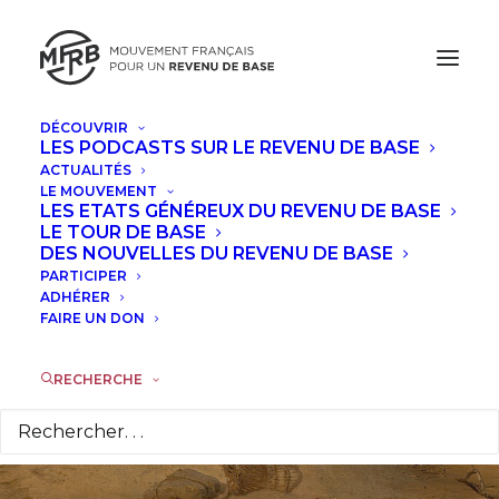
DÉCOUVRIR
LES PODCASTS SUR LE REVENU DE BASE
ACTUALITÉS
M. le Premier
LE MOUVEMENT
LES ETATS GÉNÉREUX DU REVENU DE BASE
ministre, luttez
LE TOUR DE BASE
DES NOUVELLES DU REVENU DE BASE
PARTICIPER
contre le chômage,
ADHÉRER
FAIRE UN DON
pas contre les
chômeurs
RECHERCHE
20 FÉVRIER 2019
|
DANS
À LA UNE
,
COMMUNIQUÉS DE
PRESSE
|
PAR
LA RÉDACTION