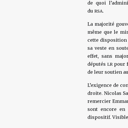
de quoi l’admin
du
.
RSA
La majorité gouve
même que le mini
cette disposition
sa veste en sou
effet, sans majo
députés
pour f
LR
de leur soutien au
L’exigence de co
droite. Nicolas S
remercier Emmanu
sont encore en 
dispositif. Visib