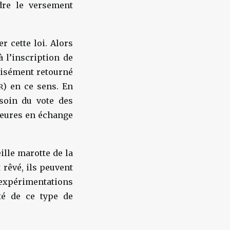
dre le versement
r cette loi. Alors
 l’inscription de
 aisément retourné
) en ce sens. En
R
esoin du vote des
 heures en échange
ille marotte de la
 rêvé, ils peuvent
 expérimentations
té de ce type de