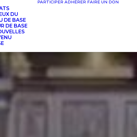
PARTICIPER
ADHÉRER
FAIRE UN DON
TATS
EUX DU
U DE BASE
UR DE BASE
OUVELLES
VENU
SE