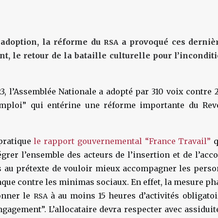
 adoption, la réforme du
a provoqué ces derniè
RSA
, le retour de la bataille culturelle pour l’incondit
3, l’Assemblée Nationale a adopté par 310 voix contre 25
emploi” qui entérine une réforme importante du Reve
 pratique
le rapport gouvernemental “France Travail”
q
égrer l’ensemble des acteurs de l’insertion et de l’a
s au prétexte de vouloir mieux accompagner les person
aque contre les minimas sociaux. En effet, la mesure pha
ionner le
à au moins 15 heures d’activités obligato
RSA
ngagement”. L’allocataire devra respecter avec assiduité