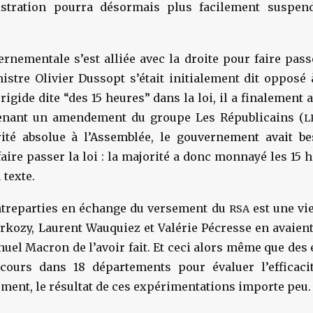
istration pourra désormais plus facilement suspen
rnementale s’est alliée avec la droite pour faire passe
stre Olivier Dussopt s’était initialement dit opposé à
 rigide dite “des 15 heures” dans la loi, il a finalement
tenant un amendement du groupe Les Républicains (
L
rité absolue à l’Assemblée, le gouvernement avait b
aire passer la loi : la majorité a donc monnayé les 15
 texte.
ntreparties en échange du versement du
est une vie
RSA
arkozy, Laurent Wauquiez et Valérie Pécresse en avaient
el Macron de l’avoir fait. Et ceci alors même que des
cours dans 18 départements pour évaluer l’efficaci
lement, le résultat de ces expérimentations importe peu.