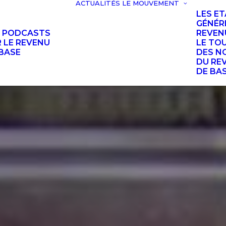
ACTUALITÉS
LE MOUVEMENT
LES E
GÉNÉR
S PODCASTS
REVEN
 LE REVENU
LE TO
BASE
DES N
DU RE
DE BA