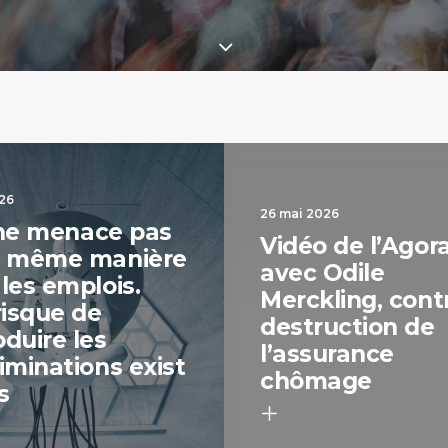
026
26 mai 2026
e menace pas
Vidéo de l’Agor
a même manière
avec Odile
 les emplois.
Merckling, contr
risque de
destruction de
oduire les
l’assurance
iminations exist
chômage
s