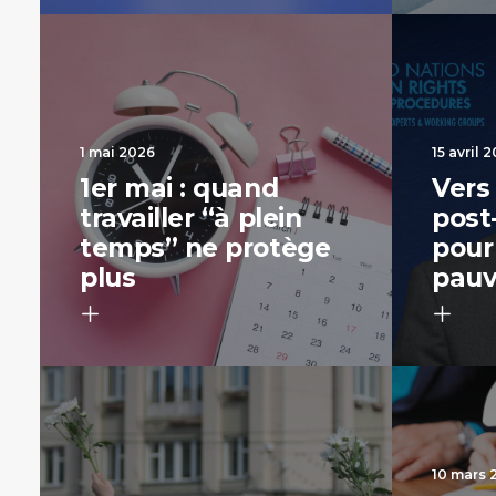
1 mai 2026
15 avril 
1er mai : quand
Vers
travailler “à plein
post
temps” ne protège
pour
plus
pauv
10 mars 