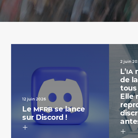
2 juin 2
L’
n
IA
de l
tous
Elle 
12 juin 2026
repr
Le
se lance
MFRB
discr
sur Discord !
ante