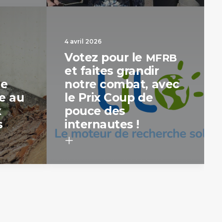
4 avril 2026
Votez pour le
MFRB
et faites grandir
de
notre combat, avec
re au
le Prix Coup de
x
pouce des
s
internautes !