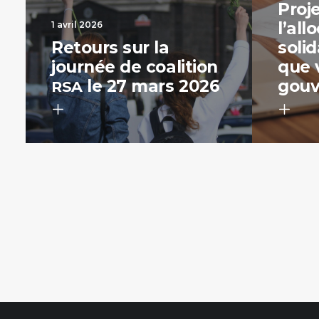
Proje
l’all
1 avril 2026
Retours sur la
solid
journée de coalition
que v
le 27 mars 2026
gou
RSA