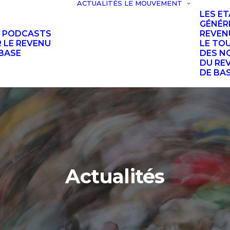
ACTUALITÉS
LE MOUVEMENT
LES E
GÉNÉR
S PODCASTS
REVEN
 LE REVENU
LE TO
BASE
DES N
DU RE
DE BA
Actualités