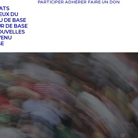
PARTICIPER
ADHÉRER
FAIRE UN DON
TATS
EUX DU
U DE BASE
UR DE BASE
OUVELLES
VENU
SE