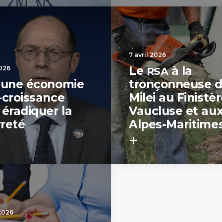
7 avril 2026
Le
à la
2026
RSA
 une économie
tronçonneuse 
-croissance
Milei au Finistè
 éradiquer la
Vaucluse et au
reté
Alpes-Maritime
2026