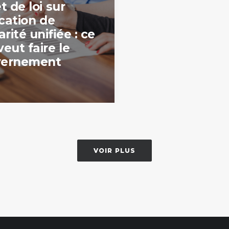
t de loi sur
ocation de
arité unifiée : ce
eut faire le
vernement
VOIR PLUS