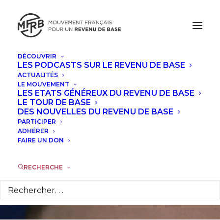
DÉCOUVRIR
LES PODCASTS SUR LE REVENU DE BASE
ACTUALITÉS
LE MOUVEMENT
Vers une économie
LES ETATS GÉNÉREUX DU REVENU DE BASE
LE TOUR DE BASE
post-croissance pour
DES NOUVELLES DU REVENU DE BASE
PARTICIPER
éradiquer la
ADHÉRER
FAIRE UN DON
pauvreté
RECHERCHE
15 AVRIL 2026
|
DANS
ACTUALITÉS
,
À LA UNE
|
PAR
LA
RÉDACTION