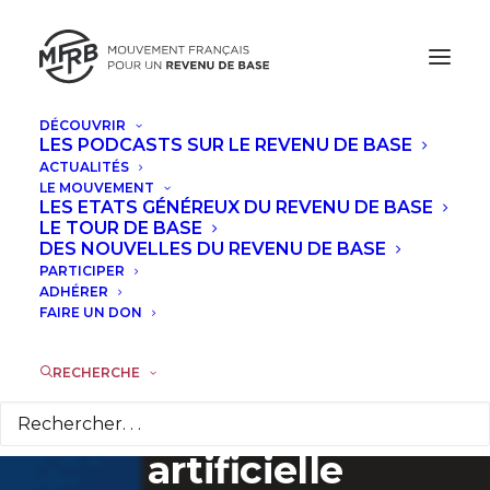
DÉCOUVRIR
LES PODCASTS SUR LE REVENU DE BASE
ACTUALITÉS
Laura Operti et
LE MOUVEMENT
LES ETATS GÉNÉREUX DU REVENU DE BASE
Patrick Albert de
LE TOUR DE BASE
DES NOUVELLES DU REVENU DE BASE
PARTICIPER
"Réveillons-nous" :
ADHÉRER
FAIRE UN DON
pour une convention
citoyenne sur
RECHERCHE
l'intelligence
artificielle