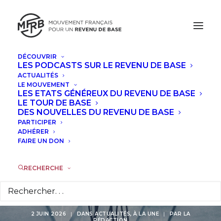
DÉCOUVRIR
LES PODCASTS SUR LE REVENU DE BASE
ACTUALITÉS
L’IA ne menace pas
LE MOUVEMENT
LES ETATS GÉNÉREUX DU REVENU DE BASE
de la même manière
LE TOUR DE BASE
DES NOUVELLES DU REVENU DE BASE
PARTICIPER
tous les emplois. Elle
ADHÉRER
FAIRE UN DON
risque de reproduire
les
RECHERCHE
discriminations exista
2 JUIN 2026
|
DANS
ACTUALITÉS
,
À LA UNE
|
PAR
LA
RÉDACTION