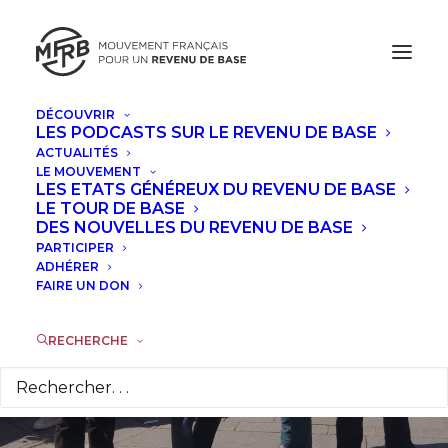
DÉCOUVRIR
LES PODCASTS SUR LE REVENU DE BASE
ACTUALITÉS
La semaine
LE MOUVEMENT
LES ETATS GÉNÉREUX DU REVENU DE BASE
internationale du
LE TOUR DE BASE
DES NOUVELLES DU REVENU DE BASE
PARTICIPER
revenu de base
ADHÉRER
FAIRE UN DON
démarre aujourd'hui
!
RECHERCHE
18 SEPTEMBRE 2017
|
DANS
À LA UNE
|
PAR
LA RÉDACTION