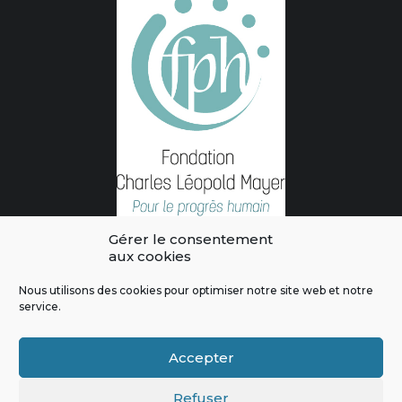
Gérer le consentement
aux cookies
Nous utilisons des cookies pour optimiser notre site web et notre
service.
L'intégralité des contenus de ce site sont publiés sous licence
Crédits & Mentions Légales
|
Politique de confidentialité
|
Règles
Accepter
de modération
|
Contactez-nous
|
Signaler un bug
Refuser