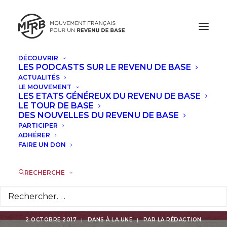
DÉCOUVRIR
LES PODCASTS SUR LE REVENU DE BASE
ACTUALITÉS
ÉTATS-UNIS : Hillary
LE MOUVEMENT
LES ETATS GÉNÉREUX DU REVENU DE BASE
Clinton regrette de
LE TOUR DE BASE
DES NOUVELLES DU REVENU DE BASE
PARTICIPER
ne pas avoir proposé
ADHÉRER
FAIRE UN DON
le revenu de base
pendant sa
RECHERCHE
campagne de 2016
2 OCTOBRE 2017
|
DANS
À LA UNE
|
PAR
LA RÉDACTION