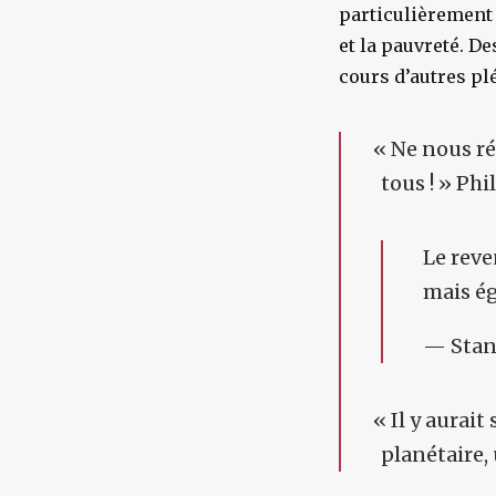
particulièrement
et la pauvreté. D
cours d’autres plé
«
Ne nous ré
tous ! » Phi
Le reve
mais ég
— Stan
«
Il y aurait
planétaire,