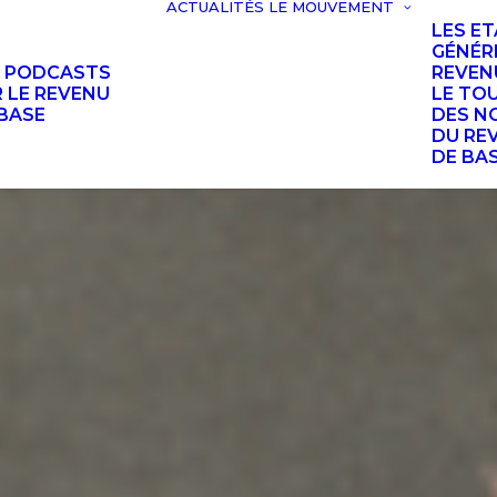
ACTUALITÉS
LE MOUVEMENT
LES E
GÉNÉR
S PODCASTS
REVEN
 LE REVENU
LE TO
BASE
DES N
DU RE
DE BA