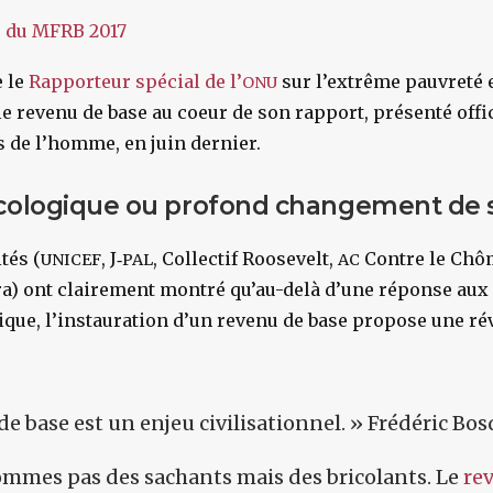
e le
Rapporteur spécial de l’
sur l’extrême pauvreté e
ONU
le revenu de base au coeur de son rapport, présenté off
s de l’homme, en juin dernier.
écologique ou profond changement de s
tés (
, J‑
, Collectif Roosevelt,
Contre le Chôm
UNICEF
PAL
AC
a) ont clairement montré qu’au-delà d’une réponse aux 
ique, l’instauration d’un revenu de base propose une ré
de base
est un enjeu civilisationnel. » Frédéric Bo
mmes pas des sachants mais des bricolants. Le
re