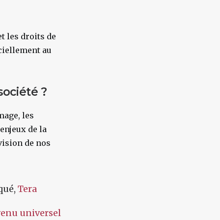
t les droits de
iciellement au
ociété ?
age, les
enjeux de la
vision de nos
squé,
Tera
venu universel