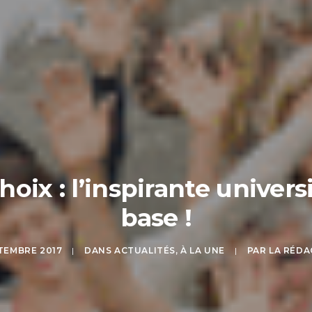
hoix : l’inspirante univers
base !
TEMBRE 2017
|
DANS
ACTUALITÉS
,
À LA UNE
|
PAR
LA RÉDA