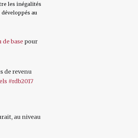
ntre les inégalités
té développés au
 de base
pour
és de revenu
els
#rdb2017
rait, au niveau