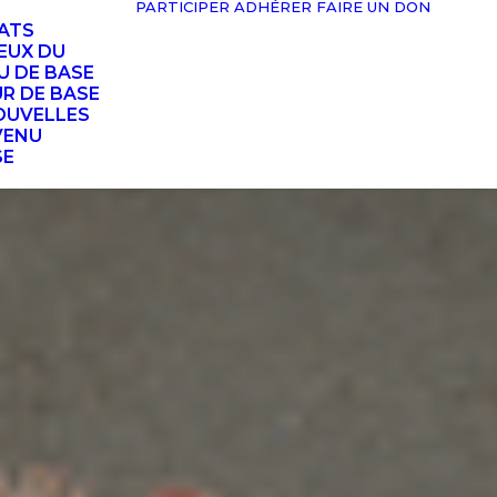
PARTICIPER
ADHÉRER
FAIRE UN DON
TATS
EUX DU
U DE BASE
UR DE BASE
OUVELLES
VENU
SE