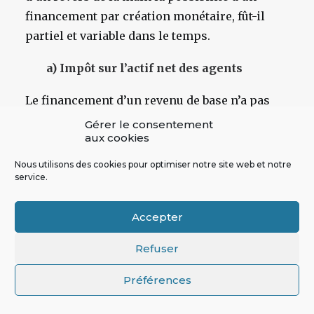
financement par création monétaire, fût-il
partiel et variable dans le temps.
a) Impôt sur l’actif net des agents
Le financement d’un revenu de base n’a pas
nécessairement à reposer sur le revenu de la
Gérer le consentement
aux cookies
période. Ce n’est pas la conclusion à laquelle
parviennent les auteurs du rapport qui
Nous utilisons des cookies pour optimiser notre site web et notre
service.
dressent une liste des modes de financement
impossibles du revenu universel. Notons
Accepter
qu’un prélèvement calculé sur la base du
patrimoine n’est pas inclus dans cette liste.
Refuser
Cela peut signifier soit un oubli, soit son
acceptation implicite comme mode de
Préférences
financement potentiel – mais alors pourquoi