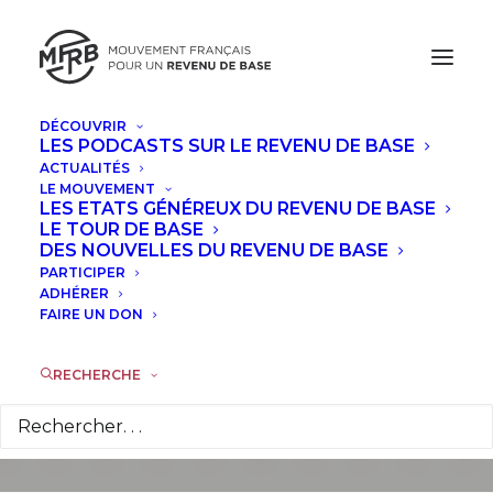
DÉCOUVRIR
LES PODCASTS SUR LE REVENU DE BASE
ACTUALITÉS
LE MOUVEMENT
LES ETATS GÉNÉREUX DU REVENU DE BASE
LE TOUR DE BASE
Le MFRB répond au
DES NOUVELLES DU REVENU DE BASE
PARTICIPER
rapport de l’OFCE
ADHÉRER
FAIRE UN DON
24 JANVIER 2017
|
DANS
À LA UNE
|
PAR
THIBAULT
LAURENTJOYE
RECHERCHE