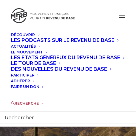
DÉCOUVRIR
LES PODCASTS SUR LE REVENU DE BASE
ACTUALITÉS
Lancement d’une
LE MOUVEMENT
LES ETATS GÉNÉREUX DU REVENU DE BASE
expérimentation
LE TOUR DE BASE
DES NOUVELLES DU REVENU DE BASE
PARTICIPER
d’un revenu de base
ADHÉRER
FAIRE UN DON
dans une ville
italienne
RECHERCHE
25 JANVIER 2017
|
DANS
ACTUALITÉS
,
À LA UNE
|
PAR
LA
RÉDACTION