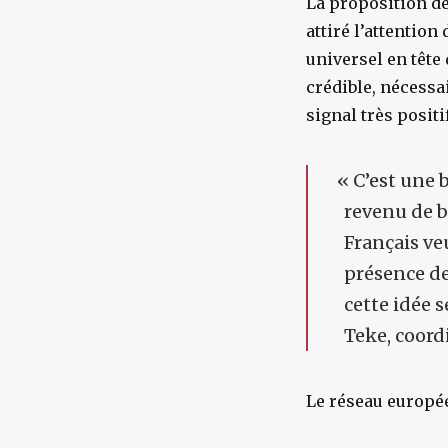
La proposition d
attiré l’attention
universel en tête
crédible, nécessa
signal très posit
«
C’est une 
revenu de b
Français ve
présence de
cette idée 
Teke, coord
Le réseau europée