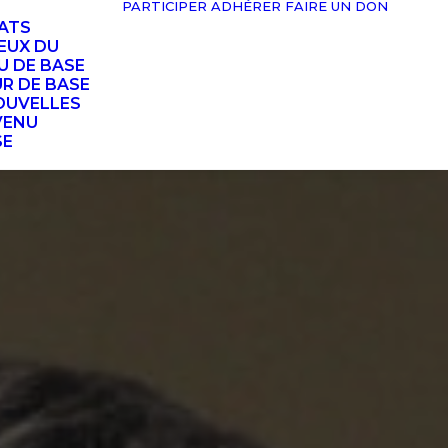
PARTICIPER
ADHÉRER
FAIRE UN DON
TATS
EUX DU
U DE BASE
UR DE BASE
OUVELLES
VENU
SE