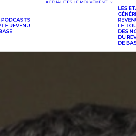
ACTUALITÉS
LE MOUVEMENT
LES E
GÉNÉR
S PODCASTS
REVEN
 LE REVENU
LE TO
BASE
DES N
DU RE
DE BA