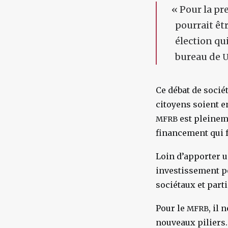
«
Pour la pr
pourrait êtr
élection qu
bureau de
U
Ce débat de socié
citoyens soient e
est pleineme
MFRB
financement qui fa
Loin d’apporter u
investissement p
sociétaux et parti
Pour le
, il
MFRB
nouveaux piliers.