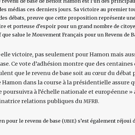
e revenu de base de Benoît Hamon est l’un des principa
 des médias ces derniers jours. Sa victoire au premier to
 des débats, preuve que cette proposition représente un
ire et porteuse d’espoir pour un grand nombre de citoye
if que salue le Mouvement Français pour un Revenu de B
belle victoire, pas seulement pour Hamon mais auss
ase. Ce vote d’adhésion montre que des centaines 
ulent que le revenu de base soit au cœur du débat p
 Hamon dans la course à la présidentielle assure q
se poursuivra à l’échelle nationale et européenne »
inatrice relations publiques du
.
MFRB
n pour le revenu de base (
) s’est également réjoui d
UBIE