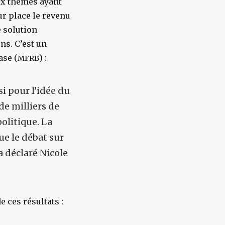
ux thèmes ayant
ur place le revenu
e solution
ns. C’est un
ase (
) :
MFRB
i pour l’idée du
de milliers de
olitique. La
ue le débat sur
a déclaré Nicole
e ces résultats :