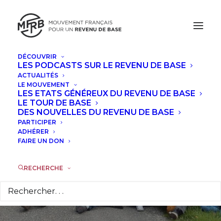
DÉCOUVRIR
LES PODCASTS SUR LE REVENU DE BASE
ACTUALITÉS
L'éco-village TERA
LE MOUVEMENT
LES ETATS GÉNÉREUX DU REVENU DE BASE
lance dix revenus de
LE TOUR DE BASE
DES NOUVELLES DU REVENU DE BASE
PARTICIPER
base : participez à
ADHÉRER
FAIRE UN DON
cette
expérimentation !
RECHERCHE
17 JUILLET 2018
|
DANS
ACTUALITÉS
,
À LA UNE
,
INTERVIEWS
|
PAR
LA RÉDACTION