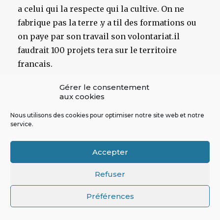
a celui qui la respecte qui la cultive. On ne
fabrique pas la terre .y a til des formations ou
on paye par son travail son volontariat.il
faudrait 100 projets tera sur le territoire
francais.
RÉPONDRE
Gérer le consentement
aux cookies
Nous utilisons des cookies pour optimiser notre site web et notre
service.
Accepter
Refuser
ROLLAND
27 septembre 2020
Préférences
Bonsoir
A
A
, j’ai besoin
BRAVO
TOUTES
ET
TOUS