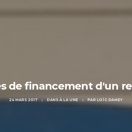
s de financement d'un r
24 MARS 2017
|
DANS
À LA UNE
|
PAR
LOÏC DAMEY