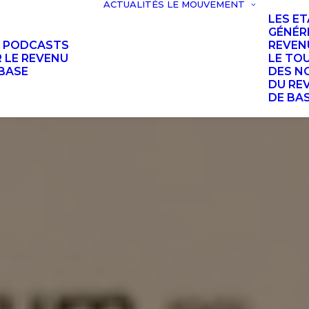
ACTUALITÉS
LE MOUVEMENT
LES E
GÉNÉR
S PODCASTS
REVEN
 LE REVENU
LE TO
BASE
DES N
DU RE
DE BA