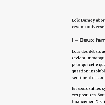
Loïc Damey abord
revenu universel
I – Deux fam
Lors des débats a
revient immanquab
pour qui cette qu
question insolubl
sentiment de conf
En abordant les 
ces postures. Sou
financement”. Et i