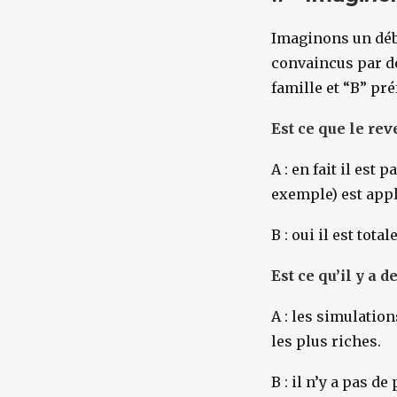
Imaginons un déb
convaincus par de
famille et “B” pr
Est ce que le re
A : en fait il es
exemple) est app
B : oui il est tot
Est ce qu’il y a 
A : les simulatio
les plus riches.
B : il n’y a pas 