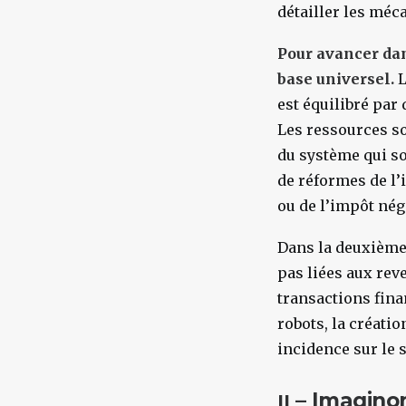
détailler les méc
Pour avancer dan
base universel.
L
est équilibré par
Les ressources so
du système qui so
de réformes de l’
ou de l’impôt néga
Dans la deuxième 
pas liées aux reve
transactions finan
robots, la créati
incidence sur le
– Imagino
II