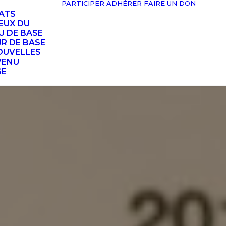
PARTICIPER
ADHÉRER
FAIRE UN DON
TATS
EUX DU
U DE BASE
UR DE BASE
OUVELLES
VENU
SE