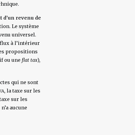
chnique.
t d’un revenu de
tion. Le système
venu universel.
lux à l’intérieur
les propositions
if ou une
flat tax
),
ctes qui ne sont
, la taxe sur les
VA
taxe sur les
s n’a aucune