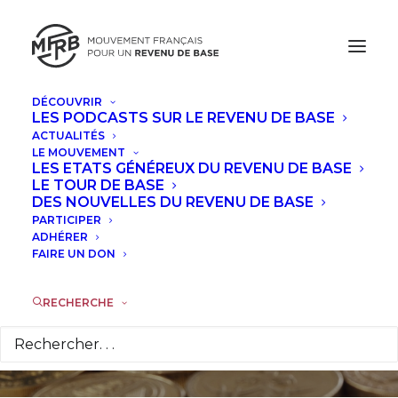
DÉCOUVRIR
LES PODCASTS SUR LE REVENU DE BASE
ACTUALITÉS
LE MOUVEMENT
LES ETATS GÉNÉREUX DU REVENU DE BASE
Quatre scénarios
LE TOUR DE BASE
DES NOUVELLES DU REVENU DE BASE
pour un revenu
PARTICIPER
ADHÉRER
FAIRE UN DON
universel
RECHERCHE
23 MARS 2017
|
DANS
À LA UNE
|
PAR
JEAN-ÉRIC HYAFIL