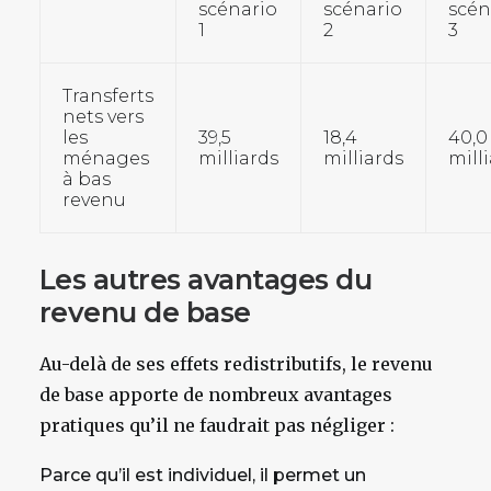
scénario
scénario
scén
1
2
3
Transferts
nets vers
les
39,5
18,4
40,0
ménages
milliards
milliards
mill
à bas
revenu
Les autres avantages du
revenu de base
Au-delà de ses effets redistributifs, le revenu
de base apporte de nombreux avantages
pratiques qu’il ne faudrait pas négliger :
Parce qu’il est individuel, il permet un