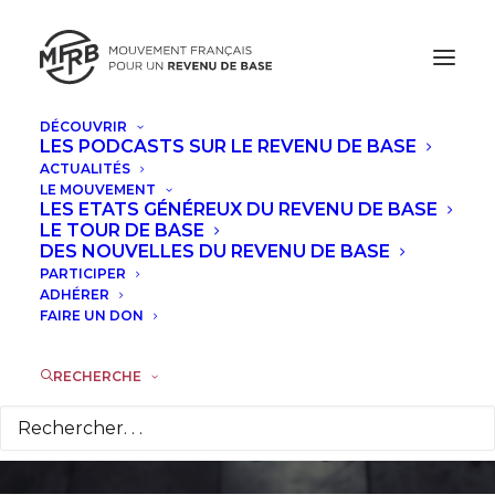
DÉCOUVRIR
LES PODCASTS SUR LE REVENU DE BASE
ACTUALITÉS
LE MOUVEMENT
Destins du
LES ETATS GÉNÉREUX DU REVENU DE BASE
LE TOUR DE BASE
Capitalisme (1/3) -
DES NOUVELLES DU REVENU DE BASE
PARTICIPER
Robots, Capitalisme
ADHÉRER
FAIRE UN DON
et Quaternaire
RECHERCHE
25 OCTOBRE 2017
|
DANS
TRIBUNES
,
À LA UNE
|
PAR
SÉBASTIEN GROYER