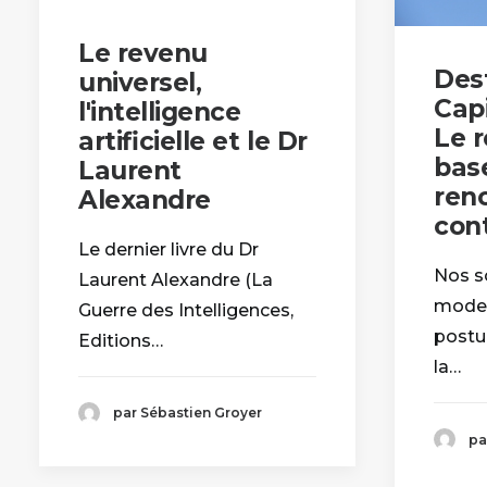
Le revenu
Des
universel,
Capi
l'intelligence
Le 
artificielle et le Dr
bas
Laurent
reno
Alexandre
cont
Le dernier livre du Dr
Nos so
Laurent Alexandre (La
moder
Guerre des Intelligences,
postu
Editions…
la…
par Sébastien Groyer
pa