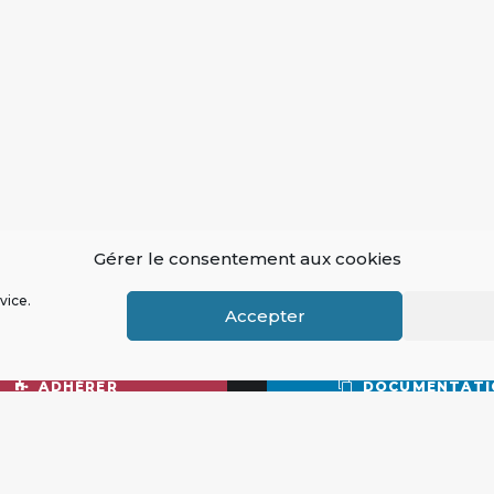
Gérer le consentement aux cookies
vice.
buer
Ressources
Accepter
ADHÉRER
DOCUMENTATI
FAIRE UN DON
RAPPORT ANNUEL