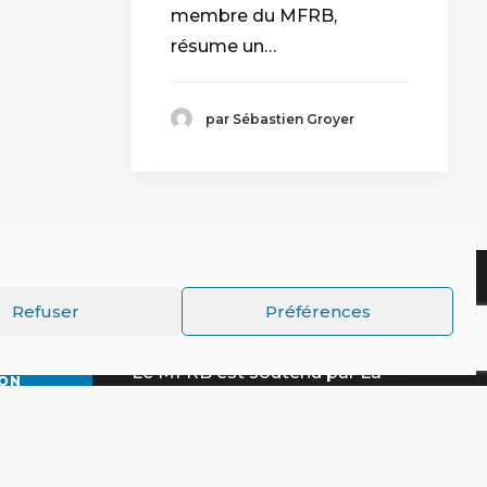
membre du MFRB,
résume un…
par Sébastien Groyer
Partenaires
Refuser
Préférences
Le MFRB est soutenu par La
ON
Fondation Charles Léopold Mayer
pour le Progrès Humain
 2025