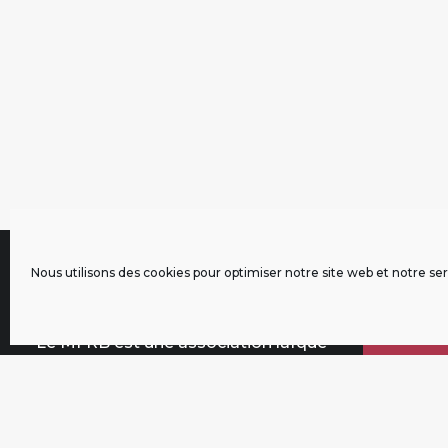
Nous utilisons des cookies pour optimiser notre site web et notre ser
À propos
Contri
Le MFRB est une association laïque
qui n’est affiliée à aucun parti
politique, créée en mars 2013.
Il se donne pour mission de