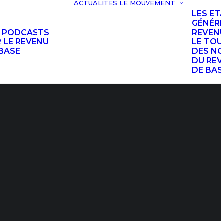
ACTUALITÉS
LE MOUVEMENT
LES E
GÉNÉR
S PODCASTS
REVEN
 LE REVENU
LE TO
BASE
DES N
DU RE
DE BA