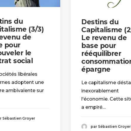
tins du
Destins du
talisme (3/3)
Capitalisme (2/
revenu de
Le revenu de
e pour
base pour
uveler le
rééquilibrer
rat social
consommation
épargne
ciétés libérales
nes adoptent une
Le capitalisme désta
re ambivalente sur
inexorablement
l'économie. Cette si
a empiré…
r Sébastien Groyer
par Sébastien Groyer