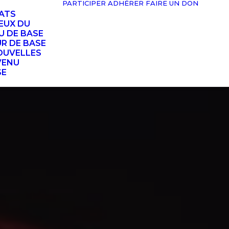
PARTICIPER
ADHÉRER
FAIRE UN DON
TATS
EUX DU
U DE BASE
UR DE BASE
OUVELLES
VENU
SE