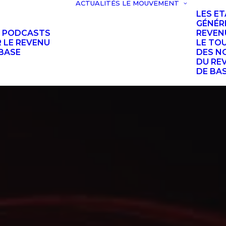
ACTUALITÉS
LE MOUVEMENT
LES E
GÉNÉR
S PODCASTS
REVEN
 LE REVENU
LE TO
BASE
DES N
DU RE
DE BA