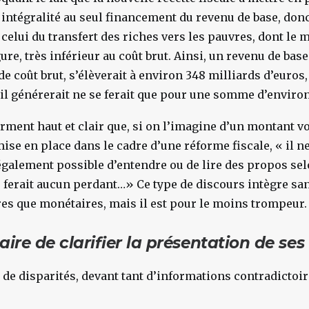
 intégralité au seul financement du revenu de base, don
 celui du transfert des riches vers les pauvres, dont le 
gure, très inférieur au coût brut. Ainsi, un revenu de bas
e coût brut, s’élèverait à environ 348 milliards d’euros,
’il générerait ne se ferait que pour une somme d’environ
irment haut et clair que, si on l’imagine d’un montant vo
ise en place dans le cadre d’une réforme fiscale, « il n
t également possible d’entendre ou de lire des propos se
 ferait aucun perdant…» Ce type de discours intègre san
es que monétaires, mais il est pour le moins trompeur.
aire de clarifier la présentation de ses 
t de disparités, devant tant d’informations contradicto