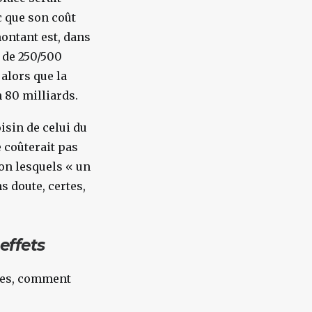
c que son coût
montant est, dans
e de 250/500
 alors que la
 80 milliards.
isin de celui du
e coûterait pas
lon lesquels « un
s doute, certes,
effets
ires, comment