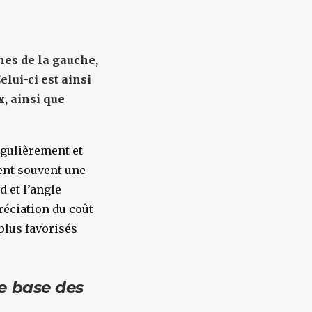
nes de la gauche,
lui-ci est ainsi
, ainsi que
égulièrement et
rent souvent une
d et l’angle
réciation du coût
plus favorisés
e base des