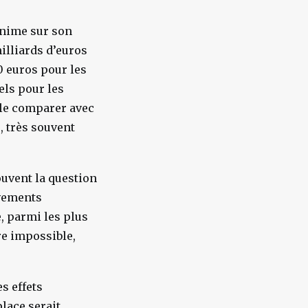
anime sur son
milliards d’euros
0 euros pour les
els pour les
 le comparer avec
, très souvent
ouvent la question
èvements
e, parmi les plus
re impossible,
s effets
place serait