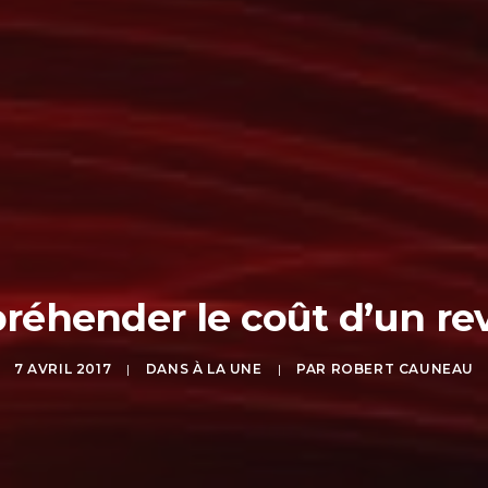
éhender le coût d’un rev
7 AVRIL 2017
|
DANS
À LA UNE
|
PAR
ROBERT CAUNEAU