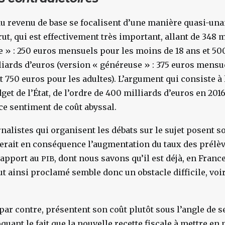
u revenu de base se focalisent d’une manière quasi-un
ut, qui est effectivement très important, allant de 348 
te » : 250 euros mensuels pour les moins de 18 ans et 50
lliards d’euros (version « généreuse » : 375 euros mensu
t 750 euros pour les adultes). L’argument qui consiste à
et de l’État, de l’ordre de 400 milliards d’euros en 2016
ce sentiment de coût abyssal.
nalistes qui organisent les débats sur le sujet posent s
serait en conséquence l’augmentation du taux des prél
rapport au
, dont nous savons qu’il est déjà, en Franc
PIB
rut ainsi proclamé semble donc un obstacle difficile, voi
 par contre, présentent son coût plutôt sous l’angle de se
oquant le fait que la nouvelle recette fiscale à mettre en 