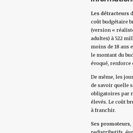
Les détracteurs
d
coût budgétaire br
(version « réalis
adultes) à 522 mi
moins de 18 ans e
le montant du budg
évoqué, renforce 
De même, les jour
de savoir quelle 
obligatoires par 
élevés. Le coût b
à franchir.
Ses promoteurs
,
redistributifs, év