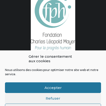
Gérer le consentement
aux cookies
Nous utilisons des cookies pour optimiser notre site web et notre
service.
L'intégralité des contenus de ce site sont publiés sous licence
Crédits & Mentions Légales
|
Politique de confidentialité
|
Règles
Accepter
de modération
|
Contactez-nous
|
Signaler un bug
Refuser