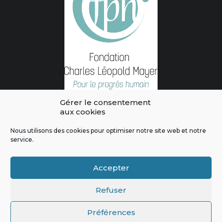
Gérer le consentement
aux cookies
Nous utilisons des cookies pour optimiser notre site web et notre
service.
L'intégralité des contenus de ce site sont publiés sous licence
Crédits & Mentions Légales
|
Politique de confidentialité
|
Règles
Accepter
de modération
|
Contactez-nous
|
Signaler un bug
Refuser
Préférences