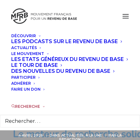
DÉCOUVRIR
LES PODCASTS SUR LE REVENU DE BASE
ACTUALITÉS
Votez pour le MFRB
LE MOUVEMENT
LES ETATS GÉNÉREUX DU REVENU DE BASE
et faites grandir
LE TOUR DE BASE
DES NOUVELLES DU REVENU DE BASE
PARTICIPER
notre combat, avec
ADHÉRER
FAIRE UN DON
le Prix Coup de
pouce des
RECHERCHE
internautes !
4 AVRIL 2026
|
DANS
ACTUALITÉS
,
À LA UNE
|
PAR
LA
RÉDACTION