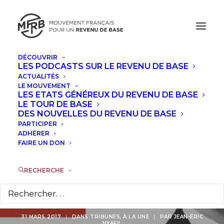
DÉCOUVRIR
LES PODCASTS SUR LE REVENU DE BASE
ACTUALITÉS
Profitons du revenu
LE MOUVEMENT
LES ETATS GÉNÉREUX DU REVENU DE BASE
universel pour
LE TOUR DE BASE
DES NOUVELLES DU REVENU DE BASE
PARTICIPER
supprimer les
ADHÉRER
FAIRE UN DON
exonérations de
cotisations
RECHERCHE
patronales
31 MARS 2017
|
DANS
TRIBUNES
,
À LA UNE
|
PAR
JEAN-ÉRIC
HYAFIL