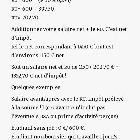
= 600 — (1450 X 0,274)
RU
= 600 – 397,30
RU
= 202,70
RU
Additionner votre salaire net + le
. C’est net
RU
d’impôt.
Ici le net correspondant à 1450 € brut est
d’environs 1150 € net
Soit un salaire net et
de 1150+ 202,70 € =
RU
1352,70 € net d’impôt !
Quelques exemples
Salaire avant/après avec le
, impôt prélevé
RU
à la source ! l (e « avant » n’inclut pas
l’éventuels
ou prime d’activité perçus)
RSA
Étudiant sans job : 0 €/ 600 €.
Étudiant non boursier qui travaille 1 jour/s :