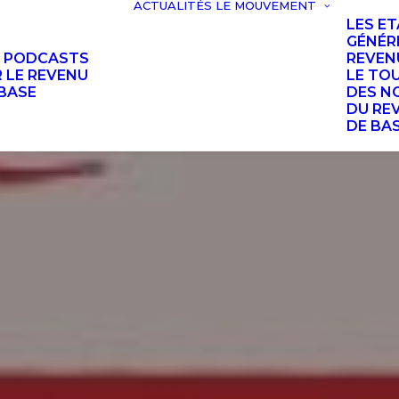
ACTUALITÉS
LE MOUVEMENT
LES E
GÉNÉR
S PODCASTS
REVEN
 LE REVENU
LE TO
BASE
DES N
DU RE
DE BA