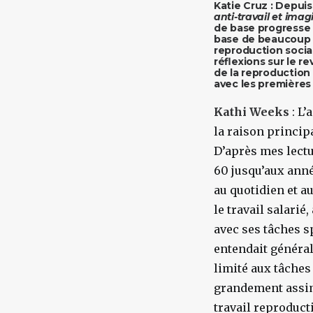
Katie Cruz : Depui
anti-travail et imagi
de base progresse à
base de beaucoup d
reproduction social
réflexions sur le r
de la reproduction
avec les premières
Kathi Weeks
: L
la raison princip
D’après mes lectu
60 jusqu’aux année
au quotidien et a
le travail salarié
avec ses tâches s
entendait général
limité aux tâches
grandement assimi
travail reproducti