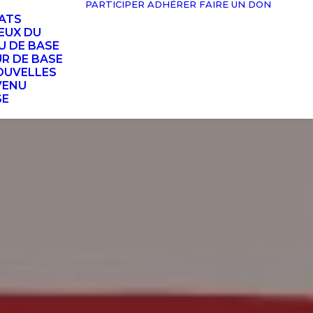
PARTICIPER
ADHÉRER
FAIRE UN DON
TATS
EUX DU
U DE BASE
UR DE BASE
OUVELLES
VENU
SE