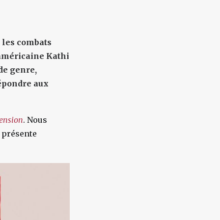
i les combats
 américaine Kathi
de genre,
répondre aux
ension
. Nous
a présente