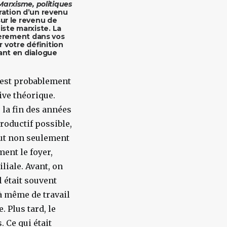
Marxisme, politiques
uration d’un revenu
sur le revenu de
ste marxiste. La
lièrement dans vos
 votre définition
tant en dialogue
 est probablement
ive théorique.
 la fin des années
productif possible,
lut non seulement
ment le foyer,
liale. Avant, on
 était souvent
là même de travail
 Plus tard, le
. Ce qui était