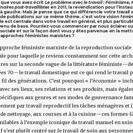
s que vous avez écrit
Le problème avec le travail : Féminisme, 
naires post-travaillistes
en 2011, la revendication pour l’insta
 gauche. Mais je pense que ce qui différencie votre travail 
e publications sur ce même thème, c’est votre vision fémini
e est centrale dans votre travail en général, et plus particu
evenu de base. Pourriez-vous commencer par nous éclairer sur
 sociale et sur la façon dont vous y êtes parvenue en la met
 approches féministes marxistes ?
’approche féministe marxiste de la reproduction sociale
ale pour laquelle je reviens constamment sur cette arch
res sur la seconde vague de la littérature féministe — de
s 70 — le travail domestique est ce qui rend le travail 
u fil des générations. C’est pourquoi « l’économie » inc
, avec ses lieux, ses relations et ses produits, mais égale
pécifiques aux genres et ses modes de gouvernance fami
ement par travail reproductif les tâches ménagères et il
 de nettoyage, aux courses et à la cuisine — ces formes-
lables à l’exemple iconique du travail manuel en usine.
f s’est plutôt centré sur le travail de soin aux personnes