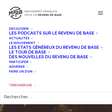
DÉCOUVRIR
LES PODCASTS SUR LE REVENU DE BASE
ACTUALITÉS
Ontario : publication
LE MOUVEMENT
LES ETATS GÉNÉREUX DU REVENU DE BASE
du rapport des
LE TOUR DE BASE
DES NOUVELLES DU REVENU DE BASE
PARTICIPER
consultations sur le
ADHÉRER
FAIRE UN DON
projet pilote de
revenu minimum
RECHERCHE
28 MARS 2017
|
DANS
ACTUALITÉS
,
À LA UNE
|
PAR
MAXIME
VENDÉ