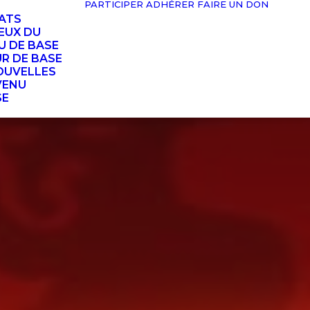
PARTICIPER
ADHÉRER
FAIRE UN DON
TATS
EUX DU
U DE BASE
UR DE BASE
OUVELLES
VENU
SE