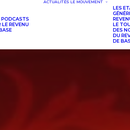
ACTUALITÉS
LE MOUVEMENT
LES E
GÉNÉR
S PODCASTS
REVEN
 LE REVENU
LE TO
BASE
DES N
DU RE
DE BA