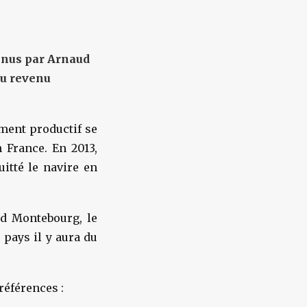
tenus par Arnaud
au revenu
ement productif se
 France. En 2013,
itté le navire en
d Montebourg, le
 pays il y aura du
 références :