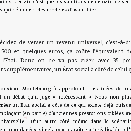
qui est certain c’est que les solutions de demain ne se
 qui défendent des modèles d’avant-hier.
cidez de verser un revenu universel, c’est-à-di
 700 et quelques euros,
ça coûte l’équivalent d
l’État
. Donc on ne va pas créer, avec 35 p
s supplémentaires, un État social à côté de celui qu
onsieur Montebourg à approfondir les idées de rev
t un débat qu’il juge « intéressant ». Nous non pl
éer un Etat social à côté de ce qui existe déjà puisqu
mplaçant (en partie) d’anciennes prestations ciblées m
ii
niverselle
. D’un autre côté, même dans le scénari
ent remplacées, si cela peut paraître « irréalisable » l’