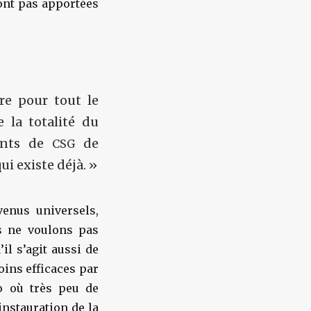
ront pas apportées
re pour tout le
e la totalité du
oints de
de
CSG
i existe déjà. »
enus universels,
us ne voulons pas
’il s’agit aussi
de
oins efficaces par
o où très peu de
instauration de la