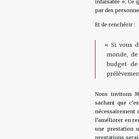
infaisable
». Ce 
par des personnes
Et de renchérir :
«
Si vous dé
monde, de
budget de 
prélèvement
Nous invitons M
sachant que c’es
nécessairement cr
l’améliorer en re
une prestation u
prestations serai