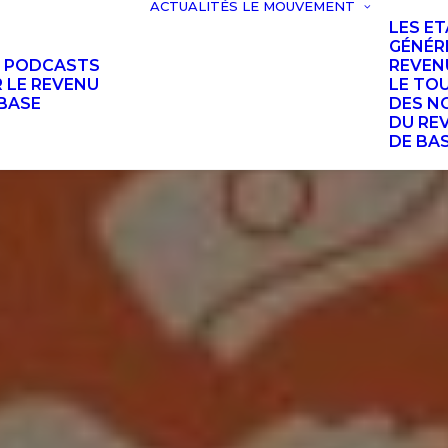
ACTUALITÉS
LE MOUVEMENT
LES E
GÉNÉR
S PODCASTS
REVEN
 LE REVENU
LE TO
BASE
DES N
DU RE
DE BA