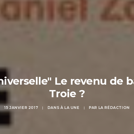
universelle" Le revenu d
Troie ?
15 JANVIER 2017
|
DANS
À LA UNE
|
PAR
LA RÉDACTION