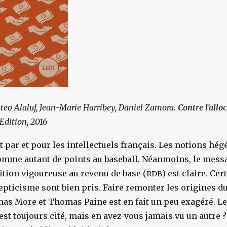
eo Alaluf, Jean-Marie Harribey, Daniel Zamora.
Contre l’allo
 Edition, 2016
it par et pour les intellectuels français. Les notions hég
mme autant de points au baseball. Néanmoins, le message
ition vigoureuse au revenu de base (
) est claire. Ce
RDB
cepticisme sont bien pris. Faire remonter les origines d
mas More et Thomas Paine est en fait un peu exagéré. 
st toujours cité, mais en avez-vous jamais vu un autre ? I