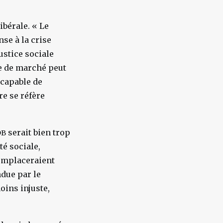
ibérale. « Le
se à la crise
ustice sociale
ie de marché peut
ncapable de
re se réfère
serait bien trop
DB
té sociale,
remplaceraient
ndue par le
oins injuste,