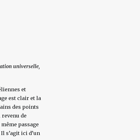
cation universelle
,
éliennes et
 est clair et la
rtains des points
u revenu de
Le même passage
l s’agit ici d’un