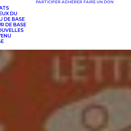
PARTICIPER
ADHÉRER
FAIRE UN DON
TATS
EUX DU
U DE BASE
UR DE BASE
OUVELLES
VENU
SE