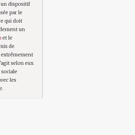
un dispositif
sée par le
e qui doit
pidement un
a
et le
mis de
ts extrêmement
 s’agit selon eux
 sociale
vec les
e.