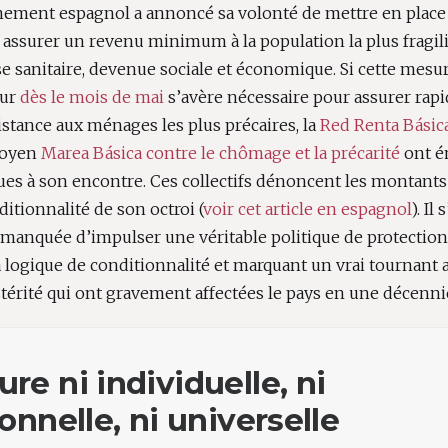
rnement espagnol a annoncé sa volonté de mettre en place 
assurer un revenu minimum à la population la plus fragili
se sanitaire, devenue sociale et économique. Si cette mesur
eur
dès le mois de mai
s’avère nécessaire pour assurer ra
stance aux ménages les plus précaires, la
Red Renta Básic
toyen
Marea Básica contre le chômage et la précarité
ont é
ques à son encontre. Ces collectifs dénoncent les montan
nditionnalité de son octroi (
voir cet article en espagnol
). Il
manquée d’impulser une véritable politique de protection
 logique de conditionnalité et marquant un vrai tournant a
stérité qui ont gravement affectées le pays en une décenni
e ni individuelle, ni
onnelle, ni universelle