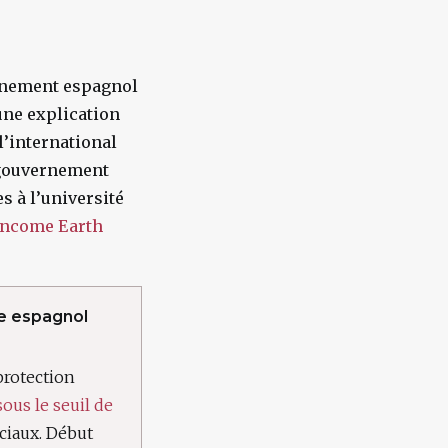
rnement espagnol
 une explication
l’international
 gouvernement
s à l’université
 Income Earth
le espagnol
protection
ous le seuil de
ciaux. Début