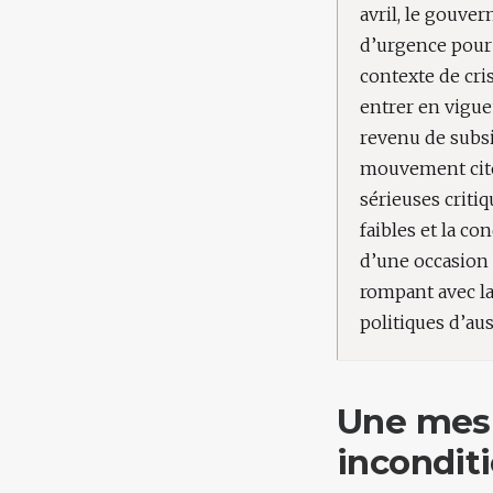
avril, le gouve
d’urgence pour 
contexte de cri
entrer en vigu
revenu de subsi
mouvement ci
sérieuses criti
faibles et la co
d’une occasion 
rompant avec la
politiques d’au
Une mesur
inconditi