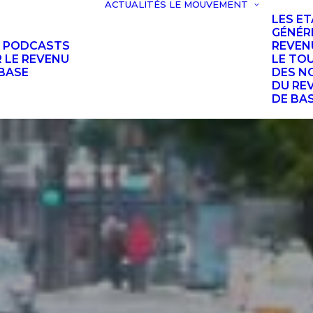
ACTUALITÉS
LE MOUVEMENT
LES E
GÉNÉR
S PODCASTS
REVEN
 LE REVENU
LE TO
BASE
DES N
DU RE
DE BA