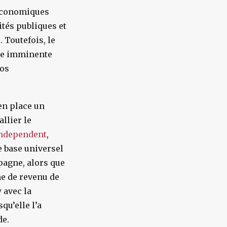
 économiques
tés publiques et
 Toutefois, le
ace imminente
nos
en place un
allier le
independent
,
e base universel
pagne, alors que
me de revenu de
 avec la
qu’elle l’a
de.