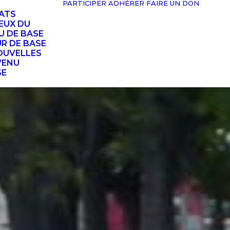
PARTICIPER
ADHÉRER
FAIRE UN DON
TATS
EUX DU
U DE BASE
UR DE BASE
OUVELLES
VENU
SE