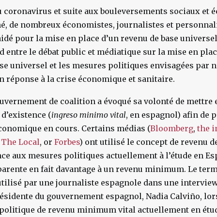
du coronavirus et suite aux bouleversements sociaux et
hé, de nombreux économistes, journalistes et personnali
aidé pour la mise en place d’un revenu de base universel.
d entre le débat public et médiatique sur la mise en pl
se universel et les mesures politiques envisagées par 
 réponse à la crise économique et sanitaire.
uvernement de coalition a évoqué sa volonté de mettre 
’existence (
ingreso minimo vital
, en espagnol) afin de p
conomique en cours. Certains médias (
Bloomberg
,
the 
The Local
, or
Forbes
) ont utilisé le concept de revenu d
nce aux mesures politiques actuellement à l’étude en Es
pparente en fait davantage à un revenu minimum. Le ter
tilisé par une journaliste espagnole dans une interview
ésidente du gouvernement espagnol, Nadia Calviño, lors
 politique de revenu minimum vital actuellement en étu