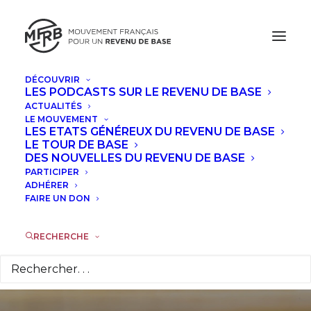
DÉCOUVRIR
LES PODCASTS SUR LE REVENU DE BASE
ACTUALITÉS
Le revenu universel
LE MOUVEMENT
LES ETATS GÉNÉREUX DU REVENU DE BASE
est universel ! Pour
LE TOUR DE BASE
DES NOUVELLES DU REVENU DE BASE
PARTICIPER
un scénario de mise
ADHÉRER
FAIRE UN DON
en place qui en
respecte le principe
RECHERCHE
13 MARS 2017
|
DANS
À LA UNE
|
PAR
GUY VALETTE