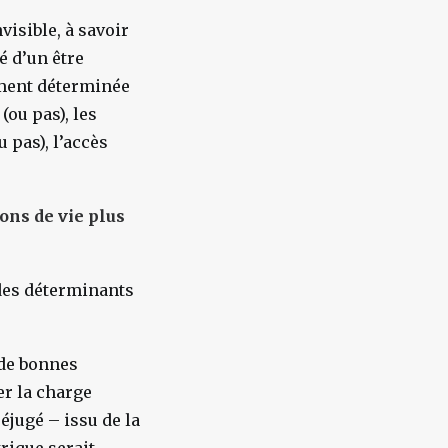
visible, à savoir
é d’un être
ement déterminée
(ou pas), les
 pas), l’accès
ions de vie plus
 des déterminants
 de bonnes
er la charge
éjugé – issu de la