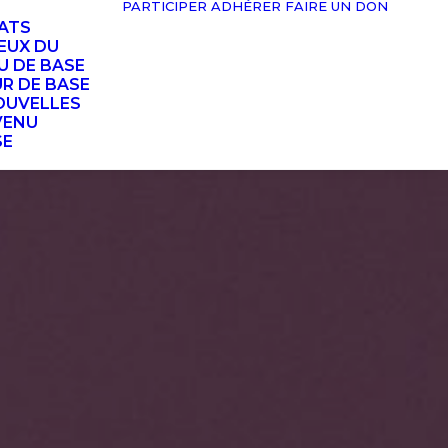
PARTICIPER
ADHÉRER
FAIRE UN DON
TATS
EUX DU
U DE BASE
UR DE BASE
OUVELLES
VENU
SE