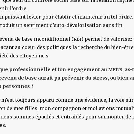
 que seul un contrôle social basé sur la relation asymét
nir l’ordre.
n puissant levier pour établir et maintenir un tel ordre
 produit un sentiment d’auto-dévalorisation sans fin.
evenu de base inconditionnel (
) permet de valoriser
RBI
açant au coeur des politiques la recherche du bien-êtr
été des citoyen.ne.s.
ique professionnelle et ton engagement au
, as
MFRB
revenu de base aurait pu prévenir du stress, ou bien 
es personnes ?
 m’est toujours apparu comme une évidence, la voie sûre
ion de mes filles, mon compagnon et moi avions mutual
 nous sommes épaulés et entraidés pour surmonter de
es.