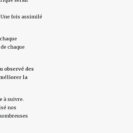
rique serait
. Une fois assimilé
 chaque
e de chaque
-tu observé des
améliorer la
 à suivre.
isé nos
 nombreuses