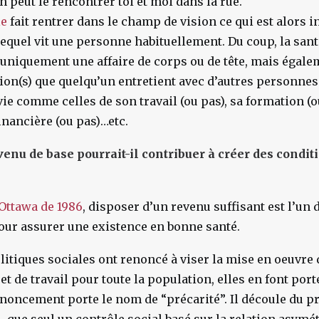
on peut le rencontrer toi et moi dans la rue.
le
fait rentrer dans le champ de vision ce qui est alors in
lequel vit une personne habituellement. Du coup, la sant
 uniquement une affaire de corps ou de tête, mais égal
tion(s) que quelqu’un entretient avec d’autres personnes 
ie comme celles de son travail (ou pas), sa formation (ou
inancière (ou pas)…etc.
venu de base pourrait-il contribuer à créer des condit
’Ottawa de 1986
, disposer d’un revenu suffisant est l’un
our assurer une existence en bonne santé.
litiques sociales ont renoncé à viser la mise en oeuvre
et de travail pour toute la population, elles en font port
renoncement porte le nom de “précarité”. Il découle du pr