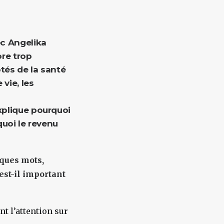
ec Angelika
ore trop
tés de la santé
vie, les
xplique pourquoi
uoi le revenu
lques mots,
est-il important
t l’attention sur