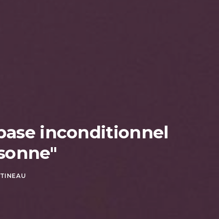
 base inconditionnel
rsonne"
STINEAU