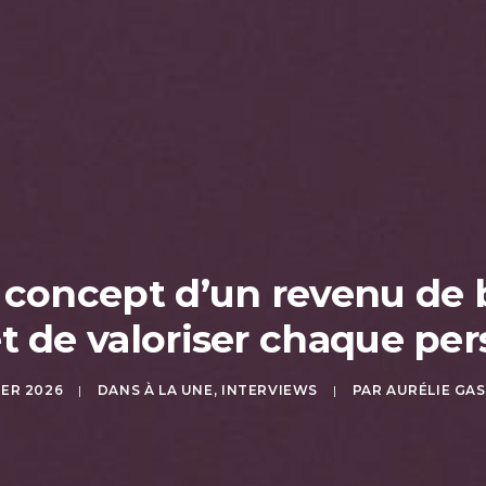
e concept d’un revenu de
 de valoriser chaque pe
IER 2026
|
DANS
À LA UNE
,
INTERVIEWS
|
PAR
AURÉLIE GA