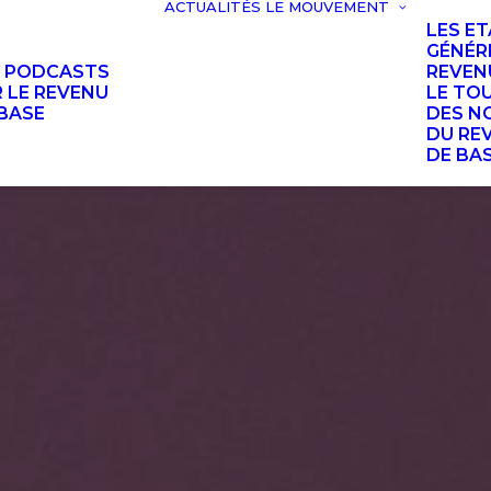
ACTUALITÉS
LE MOUVEMENT
LES E
GÉNÉR
S PODCASTS
REVEN
 LE REVENU
LE TO
BASE
DES N
DU RE
DE BA