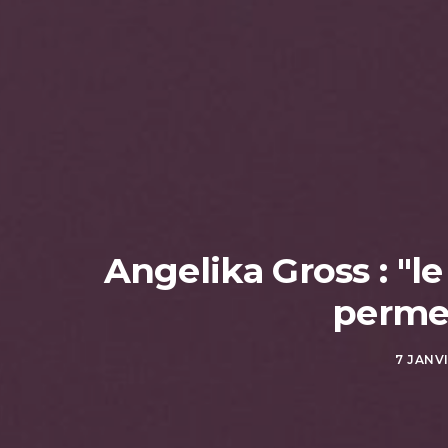
Angelika Gross : "l
permet
7 JANV