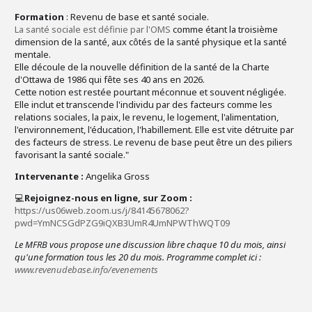
Formation
: Revenu de base et santé sociale.
La santé sociale est définie par l'OMS
comme étant la troisième
dimension de la santé, aux côtés de la santé physique et la santé
mentale.
Elle découle de la nouvelle définition de la santé de la Charte
d'Ottawa de 1986 qui fête ses 40 ans en 2026.
Cette notion est restée pourtant méconnue et souvent négligée.
Elle inclut et transcende l'individu par des facteurs comme les
relations sociales, la paix, le revenu, le logement, l'alimentation,
l'environnement, l'éducation, l'habillement. Elle est vite détruite par
des facteurs de stress. Le revenu de base peut être un des piliers
favorisant la santé sociale."
Intervenante :
Angelika Gross
💻
Rejoignez-nous en ligne, sur Zoom
:
https://us06web.zoom.us/j/84145678062?
pwd=YmNCSGdPZG9iQXB3UmR4UmNPWThWQT09
Le MFRB vous propose une discussion libre chaque 10 du mois, ainsi
qu'
une formation tous les 20 du mois. Programme complet ici :
www.revenudebase.info/evenements