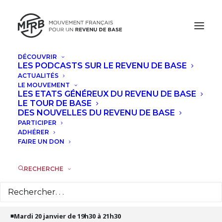
DÉCOUVRIR
LES PODCASTS SUR LE REVENU DE BASE
JANVIER, 2026
ACTUALITÉS
LE MOUVEMENT
FORMATION : REVENU DE BASE ET
LES ETATS GÉNÉREUX DU REVENU DE BASE
LE TOUR DE BASE
SANTÉ SOCIALE, AVEC ANGELIKA
DES NOUVELLES DU REVENU DE BASE
GROSS
PARTICIPER
ADHÉRER
FAIRE UN DON
MAR
20
JAN
RECHERCHE
Détails de l'évènement
◾Mardi 20 janvier de 19h30 à 21h30