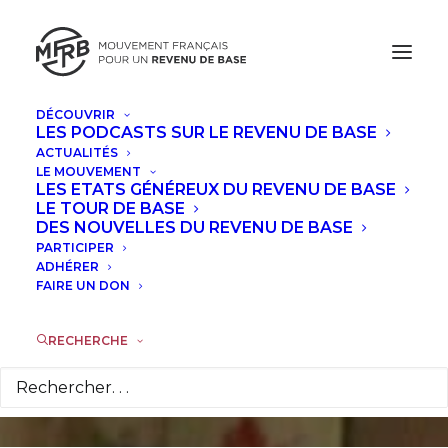
DÉCOUVRIR
LES PODCASTS SUR LE REVENU DE BASE
ACTUALITÉS
LE MOUVEMENT
Un village du Kenya
LES ETATS GÉNÉREUX DU REVENU DE BASE
LE TOUR DE BASE
réfute discrètement
DES NOUVELLES DU REVENU DE BASE
PARTICIPER
le plus grand mythe
ADHÉRER
FAIRE UN DON
sur le revenu de base
RECHERCHE
20 JANVIER 2018
|
DANS
À LA UNE
|
PAR
LA RÉDACTION