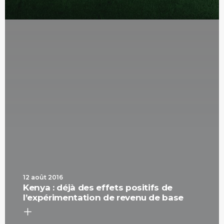
12 août 2016
Kenya : déjà des effets positifs de
l’expérimentation de revenu de base