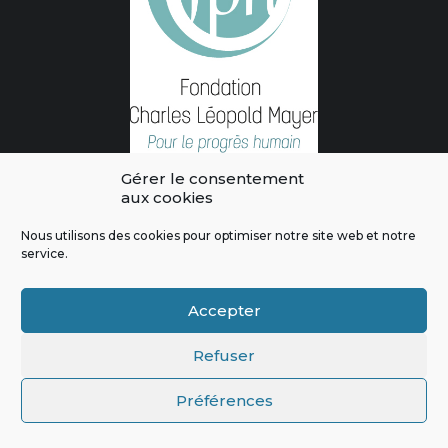
Gérer le consentement
aux cookies
Nous utilisons des cookies pour optimiser notre site web et notre
service.
L'intégralité des contenus de ce site sont publiés sous licence
Crédits & Mentions Légales
|
Politique de confidentialité
|
Règles
Accepter
de modération
|
Contactez-nous
|
Signaler un bug
Refuser
Préférences