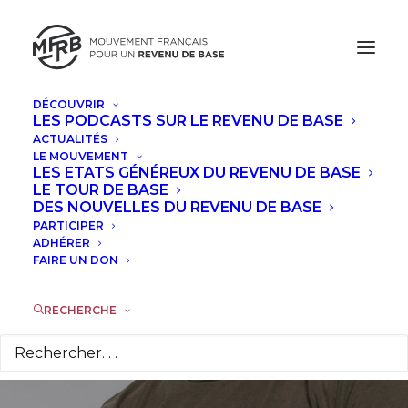
DÉCOUVRIR
LES PODCASTS SUR LE REVENU DE BASE
ACTUALITÉS
États-Unis : Mark
LE MOUVEMENT
LES ETATS GÉNÉREUX DU REVENU DE BASE
Zuckerberg
LE TOUR DE BASE
DES NOUVELLES DU REVENU DE BASE
PARTICIPER
recommande
ADHÉRER
FAIRE UN DON
d’expérimenter le
revenu de base
RECHERCHE
27 MAI 2017
|
DANS
ACTUALITÉS
,
À LA UNE
|
PAR
LA
RÉDACTION