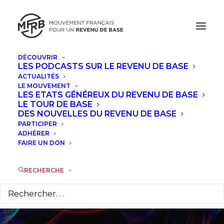
DÉCOUVRIR
LES PODCASTS SUR LE REVENU DE BASE
ACTUALITÉS
Une étape
LE MOUVEMENT
LES ETATS GÉNÉREUX DU REVENU DE BASE
intermédiaire vers
LE TOUR DE BASE
DES NOUVELLES DU REVENU DE BASE
PARTICIPER
un revenu universel
ADHÉRER
FAIRE UN DON
est-elle vraiment
nécessaire ?
RECHERCHE
31 MARS 2017
|
DANS
TRIBUNES
,
À LA UNE
|
PAR
JEAN-ÉRIC
HYAFIL