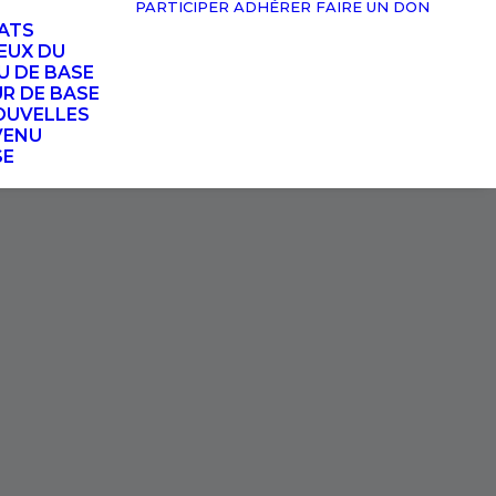
PARTICIPER
ADHÉRER
FAIRE UN DON
TATS
EUX DU
U DE BASE
UR DE BASE
OUVELLES
VENU
SE