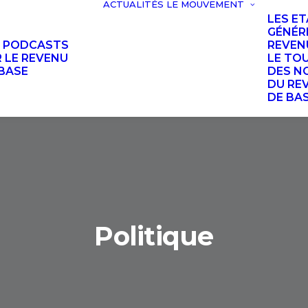
ACTUALITÉS
LE MOUVEMENT
LES E
GÉNÉR
S PODCASTS
REVEN
 LE REVENU
LE TO
BASE
DES N
DU RE
DE BA
Politique