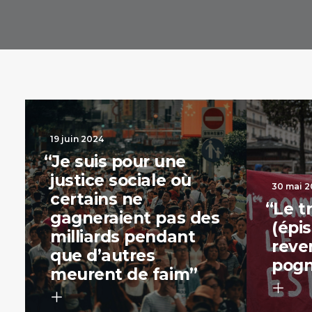
19 juin 2024
“
Je suis pour une
justice sociale où
30 mai 
certains ne
“
Le t
gagneraient pas des
(épis
milliards pendant
reve
que d’autres
pogn
meurent de faim”