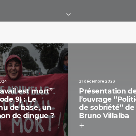
2024
21 décembre 2023
ravail est mort”
Présentation d
ode 9) : Le
l’ouvrage “Polit
nu de base, un
de sobriété” de
on de dingue ?
Bruno Villalba