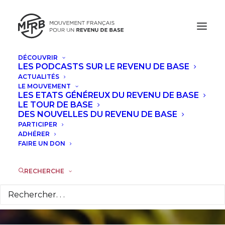
DÉCOUVRIR
LES PODCASTS SUR LE REVENU DE BASE
ACTUALITÉS
LE MOUVEMENT
LES ETATS GÉNÉREUX DU REVENU DE BASE
Au sommaire de la
LE TOUR DE BASE
DES NOUVELLES DU REVENU DE BASE
86e lettre de liaison
PARTICIPER
ADHÉRER
FAIRE UN DON
de l'AIRE
RECHERCHE
21 DÉCEMBRE 2015
|
DANS
ACTUALITÉS
|
PAR
LA RÉDACTION