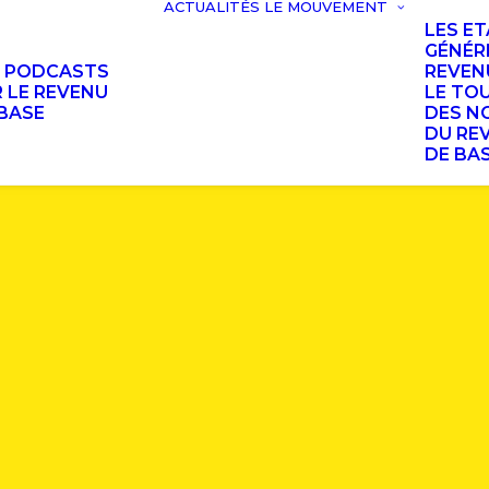
ACTUALITÉS
LE MOUVEMENT
LES E
GÉNÉR
S PODCASTS
REVEN
 LE REVENU
LE TO
BASE
DES N
DU RE
DE BA