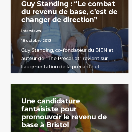
Guy Standing : “Le combat
du revenu de base, c’est de
changer de direction”
Interviews
16 octobre 2012
Guy Standing, co-fondateur du BIEN et
auteur de "The Precariat" revient sur
l'augmentation de la précarité et
comment le revenu de base peut
permettre d'inverser la tendance.
par Stanislas Jourdan
Une candidature
fantaisiste pour
promouvoir le revenu de
base à Bristol