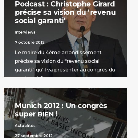
Podcast : Christophe Girard
précise sa vision du ‘revenu
social garanti’
Interviews
7 octobre 2012
Le maire du 4ème arrondissement
précise sa vision du "revenu social
garanti" qu'il va présenter au congrès du
parti socialiste.
par Luc Nakache
Munich 2012 : Un congrès
super
!
BIEN
Actualités
27 septembre 2012