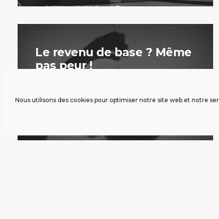
présence de Yoland Bresson.
par carolefabre
Le revenu de base ? Même
pas peur !
Tribunes
Nous utilisons des cookies pour optimiser notre site web et notre ser
18 septembre 2012
« Le revenu de base fait peur à gauche »,
tel est le titre d’un article paru samedi
sur le site Slate.fr sous la plume
d’Emmanuel Daniel. Frédéric Bosqué lui
répond point par point, et démontre le
bien-fondé du revenu de base.
par Frédéric Bosqué