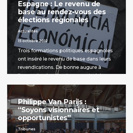
Espagne : Le revenu de
base au rendez-vous des
élections régionales
Actualités
15 octobre 2012
Trois formations politiques espagnoles
ont inséré le revenu de base dans leurs
revendications. De bonne augure à
l'approche des élections provinciales.
par Florian Martinon
Philippe Van Parijs :
“Soyons visionnaires et
opportunistes”
Tribunes