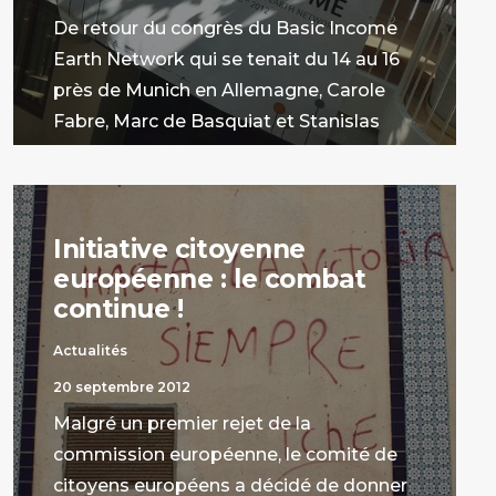
De retour du congrès du Basic Income
Earth Network qui se tenait du 14 au 16
près de Munich en Allemagne, Carole
Fabre, Marc de Basquiat et Stanislas
Jourdan livrent leurs impressions
générales.
par La Rédaction
Initiative citoyenne
européenne : le combat
continue !
Actualités
20 septembre 2012
Malgré un premier rejet de la
commission européenne, le comité de
citoyens européens a décidé de donner