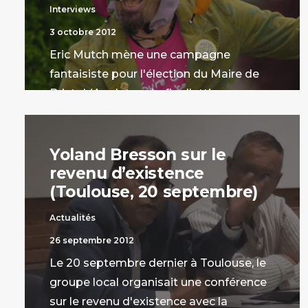
Interviews
3 octobre 2012
Eric Mutch mène une campagne
fantaisiste pour l'élection du Maire de
Bristol (Angleterre) afin d'attirer
l'attention sur le revenu de base.
par Stanislas Jourdan
Yoland Bresson sur le
revenu d’existence
(Toulouse, 20 septembre)
Actualités
26 septembre 2012
Le 20 septembre dernier à Toulouse, le
groupe local organisait une conférence
sur le revenu d'existence avec la