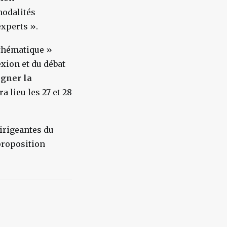
modalités
experts ».
 thématique »
exion et du débat
igner la
a lieu les 27 et 28
irigeantes du
 proposition