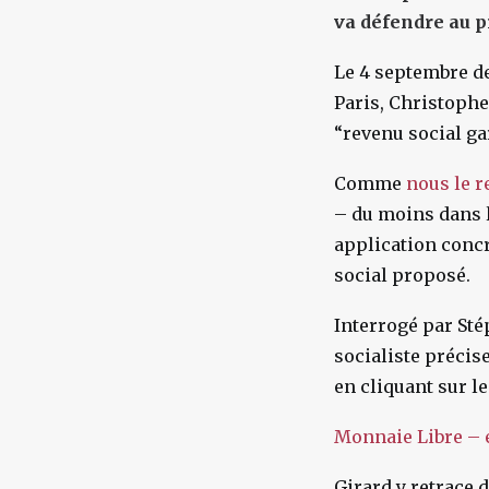
va défendre au p
Le 4 septembre der
Paris, Christophe
“revenu social ga
Comme
nous le 
– du moins dans l
application concr
social proposé.
Interrogé par St
socialiste précise
en cliquant sur le
Monnaie Libre – é
Girard y retrace 