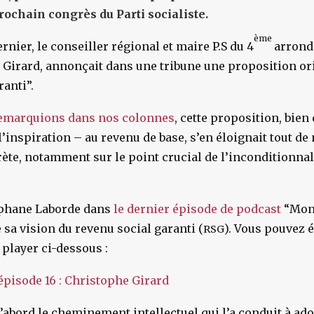
rochain congrès du Parti socialiste.
ème
nier, le conseiller régional et maire P.S du 4
arrond
 Girard, annonçait dans une tribune une proposition ori
ranti”.
remarquions dans nos colonnes
, cette proposition, bien
’inspiration – au revenu de base, s’en éloignait tout 
ète, notamment sur le point crucial de l’inconditionnal
éphane Laborde dans
le dernier épisode de podcast
“Monn
 sa vision du revenu social garanti (
). Vous pouvez 
RSG
 player ci-dessous :
pisode 16 : Christophe Girard
d’abord le cheminement intellectuel qui l’a conduit à ado