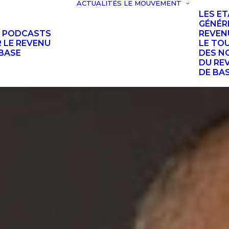
ACTUALITÉS
LE MOUVEMENT
LES E
GÉNÉR
S PODCASTS
REVEN
 LE REVENU
LE TO
BASE
DES N
DU RE
DE BA