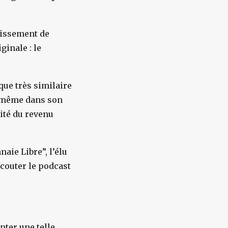
issement de
ginale : le
 que très similaire
de même dans son
ité du revenu
aie Libre”, l’élu
écouter le podcast
pter une telle