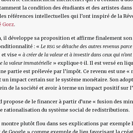
tamment la condition des étudiants et des artistes dans 
es références intellectuelles qui l’ont inspiré de la Rév
é Gorz
.
n, il développe sa proposition et affirme finalement son
nditionnalité : «
Le
se détache des autres revenus parce 
RSG
 et vise «
à créer de la valeur et à investir dans ceux qui n’on
de la valeur immatérielle
» explique-t-il. Il est versé en liqu
e partie est prélevée par l’impôt. Ce revenu est une «
 un impact certain sur le système monétaire. Son adopt
ein de la société et avoir à terme un impact positif sur 
 propose de le financer à partir d’une « fusion des mi
ne rationalisation du système social de redistributions.
e montre plutôt flou dans ses explications par exemple 
rt de Google » comme exemple de lieu favorisant la créa