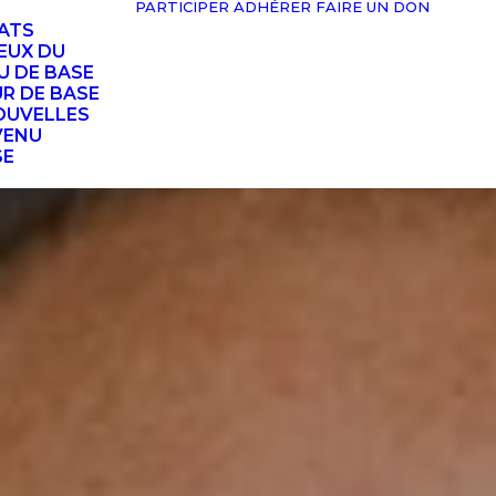
PARTICIPER
ADHÉRER
FAIRE UN DON
TATS
EUX DU
U DE BASE
UR DE BASE
OUVELLES
VENU
SE