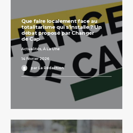
Que faire localement face au
totalitarisme qui s’installe ? Un
débat proposé par Changer
de Cap
Actualités
,
À La Une
14 février 2026
par La Rédaction