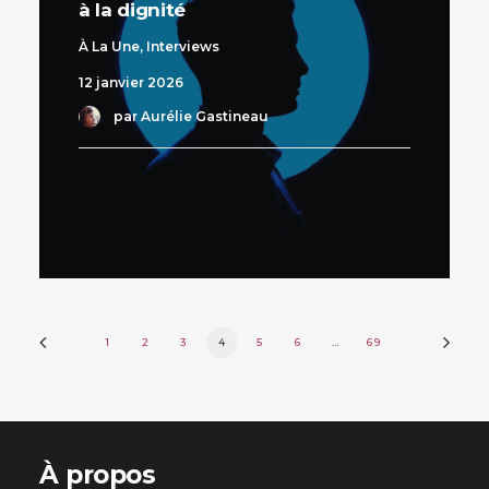
à la dignité
À La Une
,
Interviews
12 janvier 2026
par Aurélie Gastineau
1
2
3
4
5
6
…
69
À propos