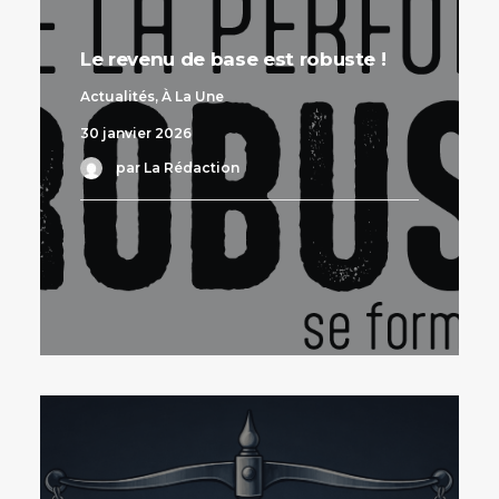
Le revenu de base est robuste !
Actualités
,
À La Une
30 janvier 2026
par La Rédaction