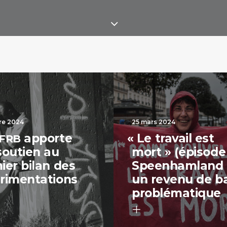
re 2024
25 mars 2024
apporte
«
Le travail est
FRB
soutien au
mort » (épisode 
ier bilan des
Speenhamland 
rimentations
un revenu de b
problématique