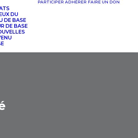
PARTICIPER
ADHÉRER
FAIRE UN DON
TATS
EUX DU
U DE BASE
UR DE BASE
OUVELLES
VENU
SE
é