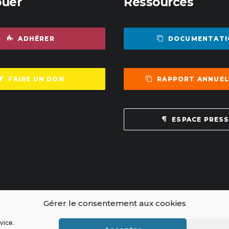
buer
Ressources
ADHÉRER
DOCUMENTATI
FAIRE UN DON
RAPPORT ANNUEL
ESPACE PRES
Gérer le consentement aux cookies
vice.
ce