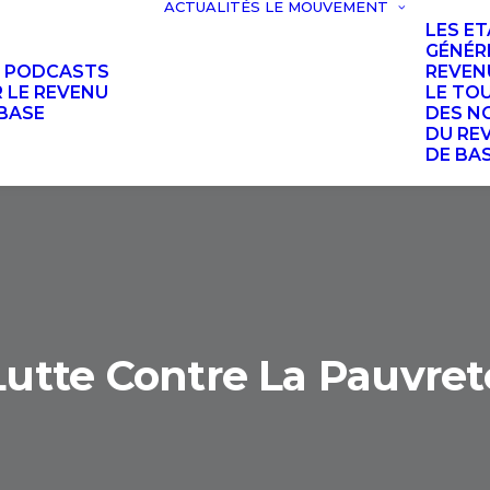
ACTUALITÉS
LE MOUVEMENT
LES E
GÉNÉR
S PODCASTS
REVEN
 LE REVENU
LE TO
BASE
DES N
DU RE
DE BA
Lutte Contre La Pauvret