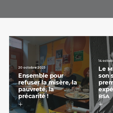
14 octob
Le
20 octobre 2025
M
Ensemble pour
son 
refuser la misère, la
prem
pauvreté, la
expé
précarité !
RSA