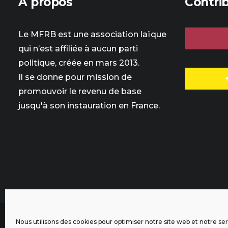
À propos
Contri
Le MFRB est une association laïque
qui n’est affiliée à aucun parti
politique, créée en mars 2013.
Il se donne pour mission de
promouvoir le revenu de base
jusqu'à son instauration en France.
Nous utilisons des cookies pour optimiser notre site web et notre ser
L'intégralité des contenus de ce site sont publiés sous licen