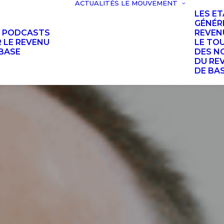
ACTUALITÉS
LE MOUVEMENT
LES E
GÉNÉR
S PODCASTS
REVEN
 LE REVENU
LE TO
BASE
DES N
DU RE
DE BA