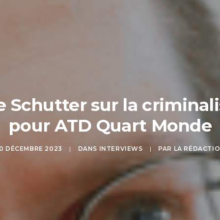
e Schutter sur la criminal
pour ATD Quart Monde
0 DÉCEMBRE 2023
|
DANS
INTERVIEWS
|
PAR
LA RÉDACTI