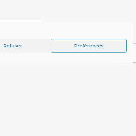
Refuser
Préférences
GE "POLITIQUES DE SOBRIÉTÉ" DE BRUNO VILLALBA
Partenaires