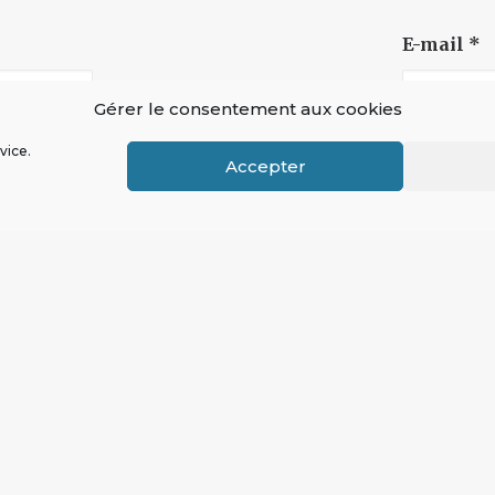
E-mail
*
Gérer le consentement aux cookies
vice.
Accepter
PRÉSENTATION DE L'OUVRA
E : PRÉSENTATION DE GUY 
buer
Ressources