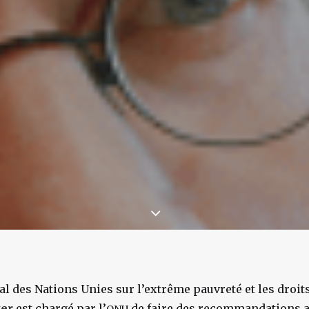
l des Nations Unies sur l’extrême pauvreté et les droi
ter
est chargé par l’
de faire des recommandations 