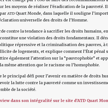
ONU
 les moyens de réaliser l’éradication de la pauvreté. I
 par
Quart Monde, dans laquelle il souligne l’impor
ATD
Déclaration universelle des droits de l’Homme.
rde contre la tendance à sacrifier les droits humains, en
i constitue une violation des droits fondamentaux. Il dé
litique répressive et la criminalisation des pauvres, à t
illicite de logements, et explique comment l’État pénal 
l attire également l’attention sur la “pauvrophobie” et appe
a même attention que le racisme ou l’homophobie.
re le principal défi pour l’avenir en matière de droits 
evoir la lutte contre la pauvreté comme un investissem
emble de la société.
rview dans son intégralité sur le site d’ATD Quart Mo