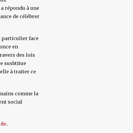
l a répondu à une
tance de célébrer
 particulier face
nonce en
ravers des lois
se susbtitue
lle à traiter ce
humains comme la
ent social
nde.