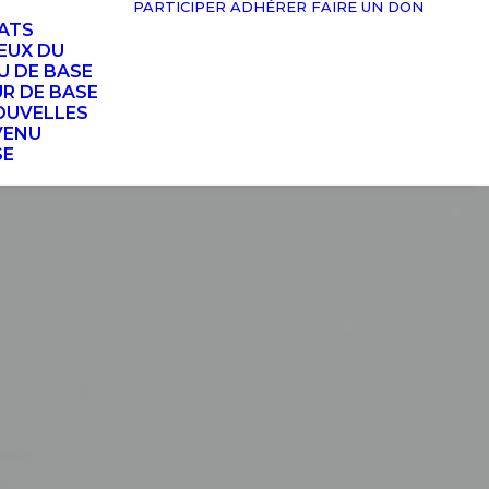
PARTICIPER
ADHÉRER
FAIRE UN DON
TATS
EUX DU
U DE BASE
UR DE BASE
OUVELLES
VENU
SE