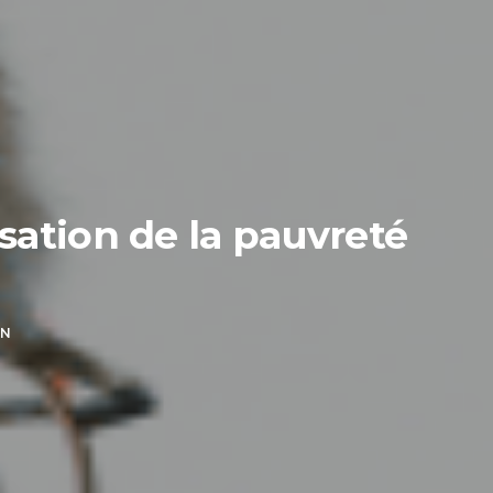
isation de la pauvreté
ON