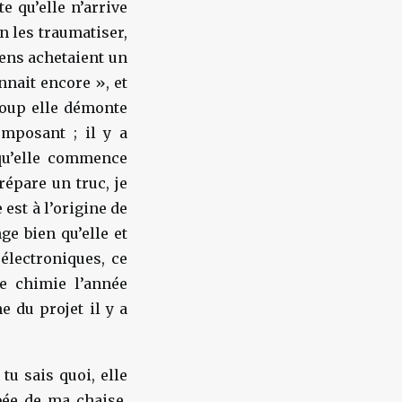
e qu’elle n’arrive
en les traumatiser,
ens achetaient un
nnait encore », et
coup elle démonte
omposant ; il y a
 qu’elle commence
répare un truc, je
e est à l’origine de
ge bien qu’elle et
électroniques, ce
e chimie l’année
e du projet il y a
tu sais quoi, elle
bée de ma chaise.