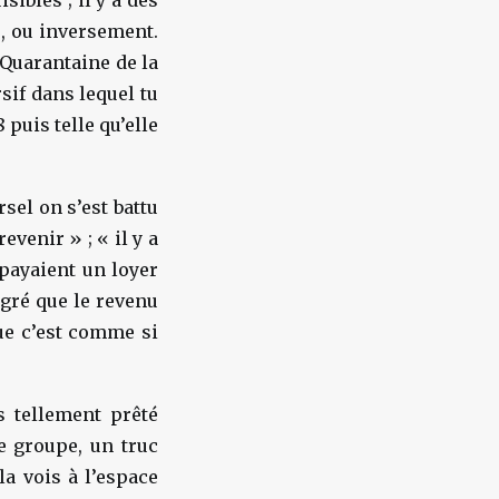
sibles ; il y a des
, ou inversement.
 Quarantaine de la
sif dans lequel tu
 puis telle qu’elle
sel on s’est battu
revenir » ; « il y a
 payaient un loyer
égré que le revenu
ue c’est comme si
is tellement prêté
e groupe, un truc
la vois à l’espace