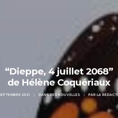
“Dieppe, 4 juillet 2068”
de Hélène Coquériaux
 SEPTEMBRE 2021
|
DANS
DES NOUVELLES
|
PAR
LA RÉDACT