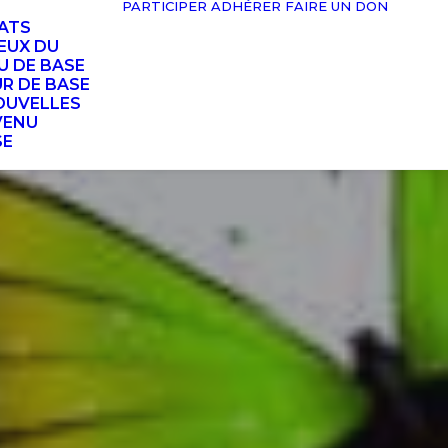
PARTICIPER
ADHÉRER
FAIRE UN DON
TATS
EUX DU
U DE BASE
UR DE BASE
OUVELLES
VENU
SE