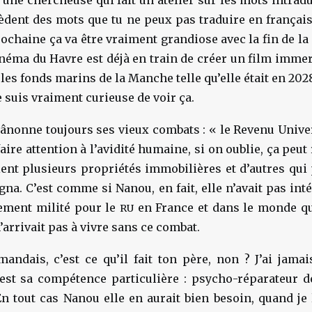
a une chercheuse qui fait un atelier sur les mots intradui
èdent des mots que tu ne peux pas traduire en français
rochaine ça va être vraiment grandiose avec la fin de la
inéma du Havre est déjà en train de créer un film immer
les fonds marins de la Manche telle qu’elle était en 2028
e suis vraiment curieuse de voir ça.
nonne toujours ses vieux combats : « le Revenu Univer
faire attention à l’avidité humaine, si on oublie, ça peut 
ent plusieurs propriétés immobilières et d’autres qui
gna. C’est comme si Nanou, en fait, elle n’avait pas int
llement milité pour le
en France et dans le monde q
RU
’arrivait pas à vivre sans ce combat.
andais, c’est ce qu’il fait ton père, non ? J’ai jama
’est sa compétence particulière : psycho-réparateur d
n tout cas Nanou elle en aurait bien besoin, quand je 