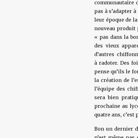
communautaire dan
pas à s’adapter à 
leur époque de l
nouveau produit p
« pas dans la bo
des vieux appare
d’autres chiffon
à radoter. Des fo
pense qu’ils le fon
la création de l’
l’équipe des chi
sera bien prati
prochaine au lycé
quatre ans, c’est
Bon un dernier dé
n’est même pas o