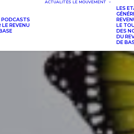
ACTUALITÉS
LE MOUVEMENT
LES E
GÉNÉR
S PODCASTS
REVEN
 LE REVENU
LE TO
BASE
DES N
DU RE
DE BA