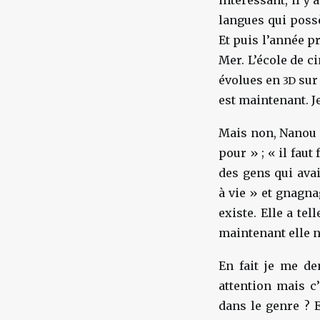
intéressant, il y 
langues qui poss
Et puis l’année p
Mer. L’école de c
évolues en
sur 
3D
est maintenant. J
Mais non, Nanou â
pour » ; « il faut 
des gens qui avai
à vie » et gnagna
existe. Elle a te
maintenant elle n
En fait je me dem
attention mais c
dans le genre ? E