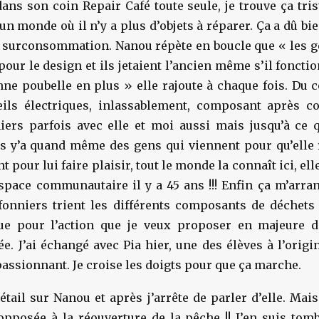
s son coin Repair Café toute seule, je trouve ça trist
un monde où il n’y a plus d’objets à réparer. Ça a dû bi
a surconsommation. Nanou répète en boucle que « les g
our le design et ils jetaient l’ancien même s’il fonctio
nne poubelle en plus » elle rajoute à chaque fois. Du 
ils électriques, inlassablement, composant après c
niers parfois avec elle et moi aussi mais jusqu’à ce
is y’a quand même des gens qui viennent pour qu’elle 
t pour lui faire plaisir, tout le monde la connaît ici, ell
espace communautaire il y a 45 ans !!! Enfin ça m’arran
ffonniers trient les différents composants de déchets 
que pour l’action que je veux proposer en majeure d
e. J’ai échangé avec Pia hier, une des élèves à l’origin
 passionnant. Je croise les doigts pour que ça marche.
tail sur Nanou et après j’arrête de parler d’elle. Mais 
pposée à la réouverture de la pêche !! J’en suis tom